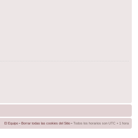
El Equipo
•
Borrar todas las cookies del Sitio
• Todos los horarios son UTC + 1 hora