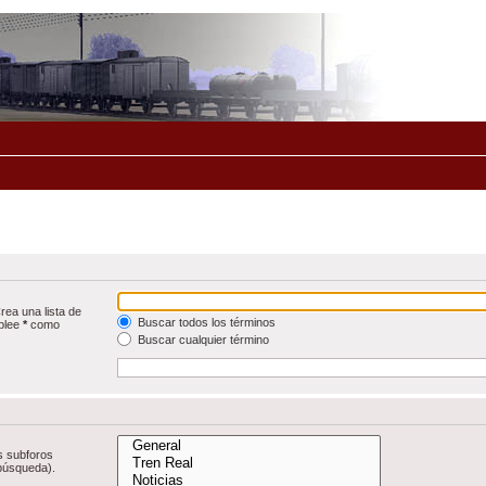
rea una lista de
Buscar todos los términos
mplee
*
como
Buscar cualquier término
s subforos
 búsqueda).