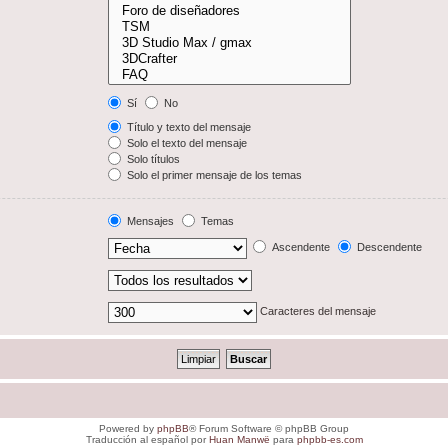
Sí
No
Título y texto del mensaje
Solo el texto del mensaje
Solo títulos
Solo el primer mensaje de los temas
Mensajes
Temas
Ascendente
Descendente
Caracteres del mensaje
Powered by
phpBB
® Forum Software © phpBB Group
Traducción al español por
Huan Manwë
para
phpbb-es.com