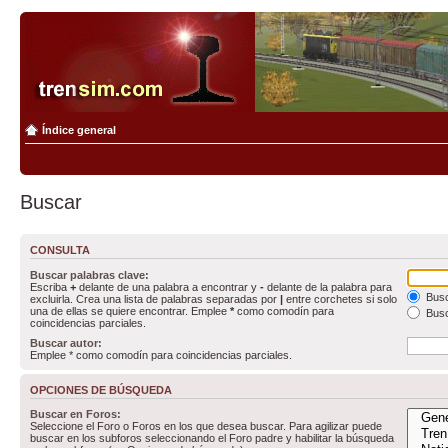
Índice general
Buscar
CONSULTA
Buscar palabras clave:
Escriba
+
delante de una palabra a encontrar y
-
delante de la palabra para
Busc
excluirla. Crea una lista de palabras separadas por
|
entre corchetes si solo
una de ellas se quiere encontrar. Emplee
*
como comodín para
Busc
coincidencias parciales.
Buscar autor:
Emplee * como comodín para coincidencias parciales.
OPCIONES DE BÚSQUEDA
Buscar en Foros:
Seleccione el Foro o Foros en los que desea buscar. Para agilizar puede
buscar en los subforos seleccionando el Foro padre y habilitar la búsqueda