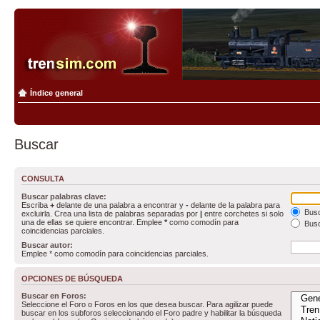
Índice general
Buscar
CONSULTA
Buscar palabras clave:
Escriba
+
delante de una palabra a encontrar y
-
delante de la palabra para
Busc
excluirla. Crea una lista de palabras separadas por
|
entre corchetes si solo
una de ellas se quiere encontrar. Emplee
*
como comodín para
Busc
coincidencias parciales.
Buscar autor:
Emplee * como comodín para coincidencias parciales.
OPCIONES DE BÚSQUEDA
Buscar en Foros:
Seleccione el Foro o Foros en los que desea buscar. Para agilizar puede
buscar en los subforos seleccionando el Foro padre y habilitar la búsqueda