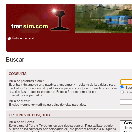
Índice general
Buscar
CONSULTA
Buscar palabras clave:
Escriba
+
delante de una palabra a encontrar y
-
delante de la palabra para
Busc
excluirla. Crea una lista de palabras separadas por
|
entre corchetes si solo
una de ellas se quiere encontrar. Emplee
*
como comodín para
Busc
coincidencias parciales.
Buscar autor:
Emplee * como comodín para coincidencias parciales.
OPCIONES DE BÚSQUEDA
Buscar en Foros:
Seleccione el Foro o Foros en los que desea buscar. Para agilizar puede
buscar en los subforos seleccionando el Foro padre y habilitar la búsqueda