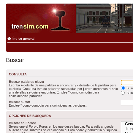
Índice general
Buscar
CONSULTA
Buscar palabras clave:
Escriba
+
delante de una palabra a encontrar y
-
delante de la palabra para
Busc
excluirla. Crea una lista de palabras separadas por
|
entre corchetes si solo
una de ellas se quiere encontrar. Emplee
*
como comodín para
Busc
coincidencias parciales.
Buscar autor:
Emplee * como comodín para coincidencias parciales.
OPCIONES DE BÚSQUEDA
Buscar en Foros:
Seleccione el Foro o Foros en los que desea buscar. Para agilizar puede
buscar en los subforos seleccionando el Foro padre y habilitar la búsqueda