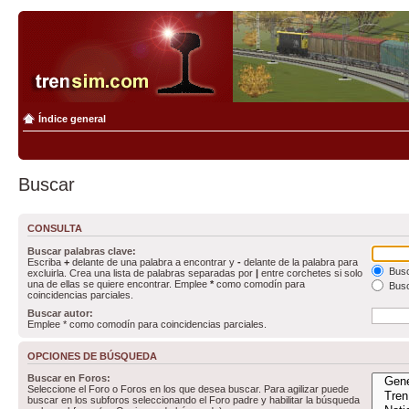
Índice general
Buscar
CONSULTA
Buscar palabras clave:
Escriba
+
delante de una palabra a encontrar y
-
delante de la palabra para
Busc
excluirla. Crea una lista de palabras separadas por
|
entre corchetes si solo
una de ellas se quiere encontrar. Emplee
*
como comodín para
Busc
coincidencias parciales.
Buscar autor:
Emplee * como comodín para coincidencias parciales.
OPCIONES DE BÚSQUEDA
Buscar en Foros:
Seleccione el Foro o Foros en los que desea buscar. Para agilizar puede
buscar en los subforos seleccionando el Foro padre y habilitar la búsqueda