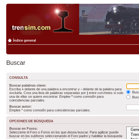
Índice general
Buscar
CONSULTA
Buscar palabras clave:
Escriba
+
delante de una palabra a encontrar y
-
delante de la palabra para
Busc
excluirla. Crea una lista de palabras separadas por
|
entre corchetes si solo
una de ellas se quiere encontrar. Emplee
*
como comodín para
Busc
coincidencias parciales.
Buscar autor:
Emplee * como comodín para coincidencias parciales.
OPCIONES DE BÚSQUEDA
Buscar en Foros:
Seleccione el Foro o Foros en los que desea buscar. Para agilizar puede
buscar en los subforos seleccionando el Foro padre y habilitar la búsqueda