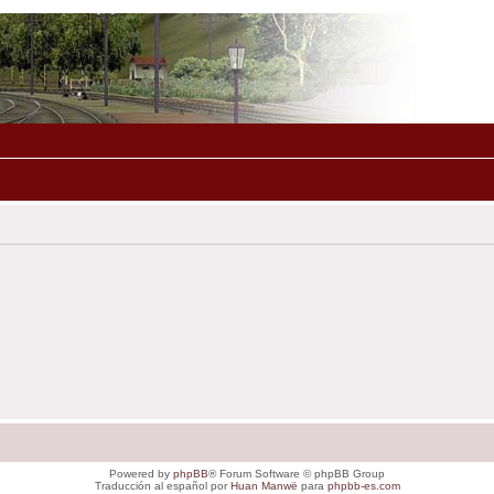
Powered by
phpBB
® Forum Software © phpBB Group
Traducción al español por
Huan Manwë
para
phpbb-es.com