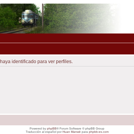
haya identificado para ver perfiles.
Powered by
phpBB
® Forum Software © phpBB Group
Traducción al español por
Huan Manwë
para
phpbb-es.com