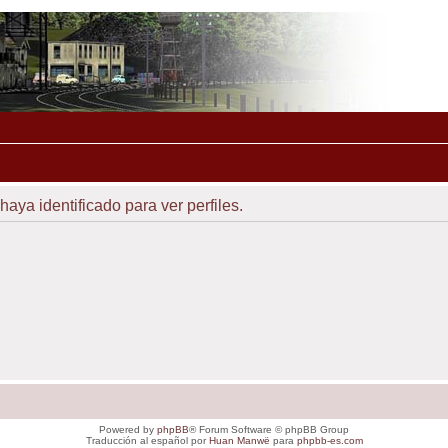
haya identificado para ver perfiles.
Powered by
phpBB
® Forum Software © phpBB Group
Traducción al español por
Huan Manwë
para
phpbb-es.com