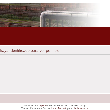
haya identificado para ver perfiles.
Powered by
phpBB
® Forum Software © phpBB Group
Traducción al español por
Huan Manwë
para
phpbb-es.com