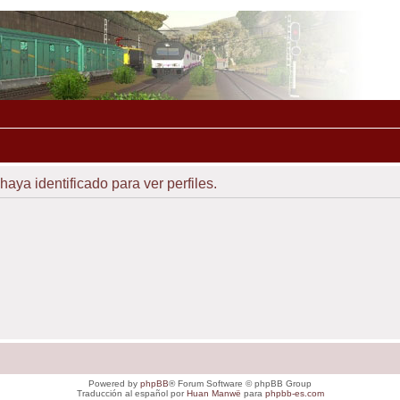
haya identificado para ver perfiles.
Powered by
phpBB
® Forum Software © phpBB Group
Traducción al español por
Huan Manwë
para
phpbb-es.com