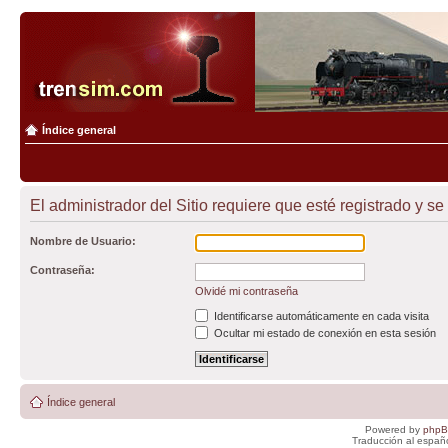
Índice general
El administrador del Sitio requiere que esté registrado y se 
Nombre de Usuario:
Contraseña:
Olvidé mi contraseña
Identificarse automáticamente en cada visita
Ocultar mi estado de conexión en esta sesión
Índice general
Powered by
php
Traducción al españ