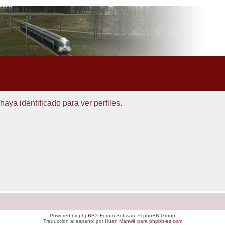
haya identificado para ver perfiles.
Powered by
phpBB
® Forum Software © phpBB Group
Traducción al español por
Huan Manwë
para
phpbb-es.com