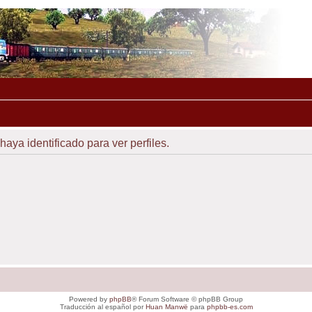
haya identificado para ver perfiles.
Powered by
phpBB
® Forum Software © phpBB Group
Traducción al español por
Huan Manwë
para
phpbb-es.com