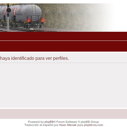
haya identificado para ver perfiles.
Powered by
phpBB
® Forum Software © phpBB Group
Traducción al español por
Huan Manwë
para
phpbb-es.com