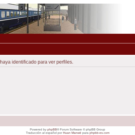
haya identificado para ver perfiles.
Powered by
phpBB
® Forum Software © phpBB Group
Traducción al español por
Huan Manwë
para
phpbb-es.com