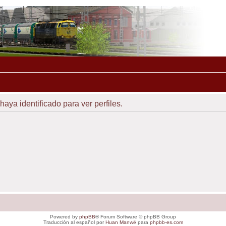
haya identificado para ver perfiles.
Powered by
phpBB
® Forum Software © phpBB Group
Traducción al español por
Huan Manwë
para
phpbb-es.com