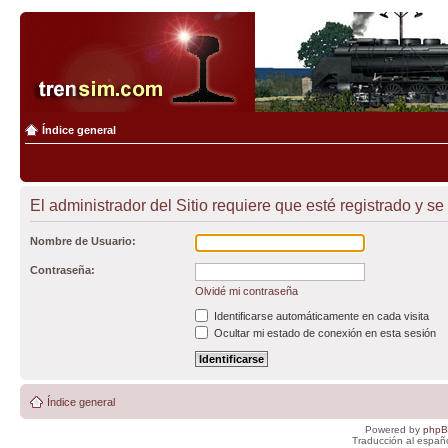
Índice general
El administrador del Sitio requiere que esté registrado y se
Nombre de Usuario:
Contraseña:
Olvidé mi contraseña
Identificarse automáticamente en cada visita
Ocultar mi estado de conexión en esta sesión
Índice general
Powered by
php
Traducción al españ