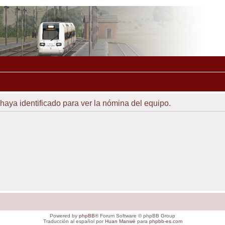
 haya identificado para ver la nómina del equipo.
Powered by
phpBB
® Forum Software © phpBB Group
Traducción al español por
Huan Manwë
para
phpbb-es.com