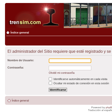
Índice general
El administrador del Sitio requiere que esté registrado y se
Nombre de Usuario:
Contraseña:
Olvidé mi contraseña
Identificarse automáticamente en cada visita
Ocultar mi estado de conexión en esta sesión
Índice general
Powered by
php
Traducción al españ