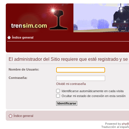
Índice general
El administrador del Sitio requiere que esté registrado y se
Nombre de Usuario:
Contraseña:
Olvidé mi contraseña
Identificarse automáticamente en cada visita
Ocultar mi estado de conexión en esta sesión
Índice general
Powered by
php
Traducción al españ