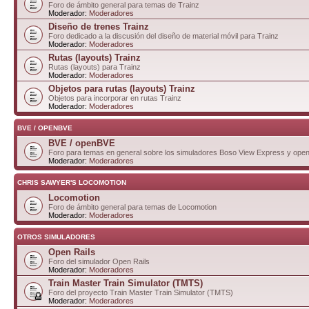
Foro de ámbito general para temas de Trainz
Moderador:
Moderadores
Diseño de trenes Trainz
Foro dedicado a la discusión del diseño de material móvil para Trainz
Moderador:
Moderadores
Rutas (layouts) Trainz
Rutas (layouts) para Trainz
Moderador:
Moderadores
Objetos para rutas (layouts) Trainz
Objetos para incorporar en rutas Trainz
Moderador:
Moderadores
BVE / OPENBVE
BVE / openBVE
Foro para temas en general sobre los simuladores Boso View Express y op
Moderador:
Moderadores
CHRIS SAWYER'S LOCOMOTION
Locomotion
Foro de ámbito general para temas de Locomotion
Moderador:
Moderadores
OTROS SIMULADORES
Open Rails
Foro del simulador Open Rails
Moderador:
Moderadores
Train Master Train Simulator (TMTS)
Foro del proyecto Train Master Train Simulator (TMTS)
Moderador:
Moderadores