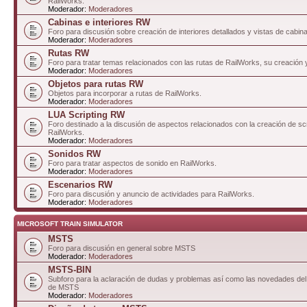
RailWorks.
Moderador:
Moderadores
Cabinas e interiores RW
Foro para discusión sobre creación de interiores detallados y vistas de cabin
Moderador:
Moderadores
Rutas RW
Foro para tratar temas relacionados con las rutas de RailWorks, su creación 
Moderador:
Moderadores
Objetos para rutas RW
Objetos para incorporar a rutas de RailWorks.
Moderador:
Moderadores
LUA Scripting RW
Foro destinado a la discusión de aspectos relacionados con la creación de sc
RailWorks.
Moderador:
Moderadores
Sonidos RW
Foro para tratar aspectos de sonido en RailWorks.
Moderador:
Moderadores
Escenarios RW
Foro para discusión y anuncio de actividades para RailWorks.
Moderador:
Moderadores
MICROSOFT TRAIN SIMULATOR
MSTS
Foro para discusión en general sobre MSTS
Moderador:
Moderadores
MSTS-BIN
Subforo para la aclaración de dudas y problemas así como las novedades del 
de MSTS
Moderador:
Moderadores