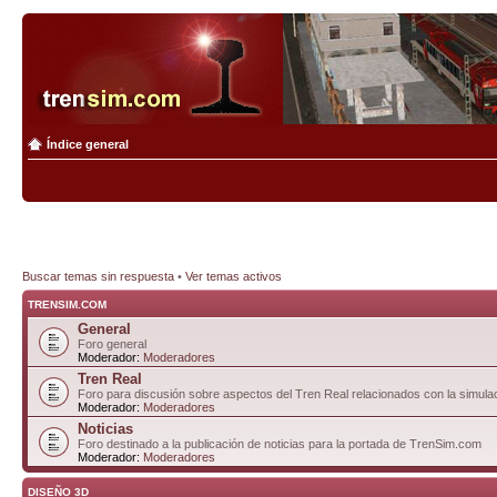
Índice general
Buscar temas sin respuesta
•
Ver temas activos
TRENSIM.COM
General
Foro general
Moderador:
Moderadores
Tren Real
Foro para discusión sobre aspectos del Tren Real relacionados con la simulac
Moderador:
Moderadores
Noticias
Foro destinado a la publicación de noticias para la portada de TrenSim.com
Moderador:
Moderadores
DISEÑO 3D