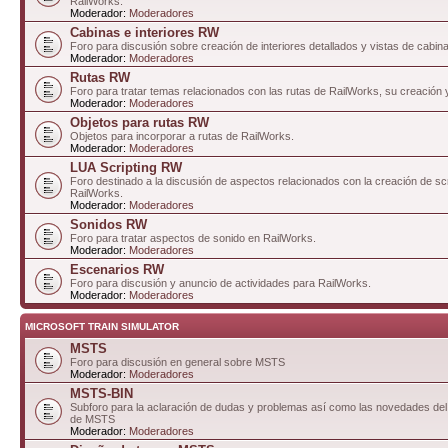
RailWorks.
Moderador:
Moderadores
Cabinas e interiores RW
Foro para discusión sobre creación de interiores detallados y vistas de cabin
Moderador:
Moderadores
Rutas RW
Foro para tratar temas relacionados con las rutas de RailWorks, su creación 
Moderador:
Moderadores
Objetos para rutas RW
Objetos para incorporar a rutas de RailWorks.
Moderador:
Moderadores
LUA Scripting RW
Foro destinado a la discusión de aspectos relacionados con la creación de sc
RailWorks.
Moderador:
Moderadores
Sonidos RW
Foro para tratar aspectos de sonido en RailWorks.
Moderador:
Moderadores
Escenarios RW
Foro para discusión y anuncio de actividades para RailWorks.
Moderador:
Moderadores
MICROSOFT TRAIN SIMULATOR
MSTS
Foro para discusión en general sobre MSTS
Moderador:
Moderadores
MSTS-BIN
Subforo para la aclaración de dudas y problemas así como las novedades del 
de MSTS
Moderador:
Moderadores