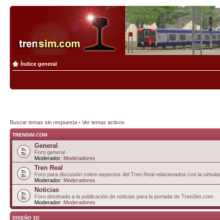
Índice general
Buscar temas sin respuesta
•
Ver temas activos
TRENSIM.COM
General
Foro general
Moderador:
Moderadores
Tren Real
Foro para discusión sobre aspectos del Tren Real relacionados con la simulac
Moderador:
Moderadores
Noticias
Foro destinado a la publicación de noticias para la portada de TrenSim.com
Moderador:
Moderadores
DISEÑO 3D