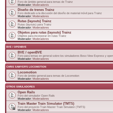
Foro de ámbito general para temas de Trainz
Moderador:
Moderadores
Diseño de trenes Trainz
Foro dedicado a la discusión del diseño de material móvil para Trainz
Moderador:
Moderadores
Rutas (layouts) Trainz
Rutas (layouts) para Trainz
Moderador:
Moderadores
Objetos para rutas (layouts) Trainz
Objetos para incorporar en rutas Trainz
Moderador:
Moderadores
BVE / OPENBVE
BVE / openBVE
Foro para temas en general sobre los simuladores Boso View Express y op
Moderador:
Moderadores
CHRIS SAWYER'S LOCOMOTION
Locomotion
Foro de ámbito general para temas de Locomotion
Moderador:
Moderadores
OTROS SIMULADORES
Open Rails
Foro del simulador Open Rails
Moderador:
Moderadores
Train Master Train Simulator (TMTS)
Foro del proyecto Train Master Train Simulator (TMTS)
Moderador:
Moderadores