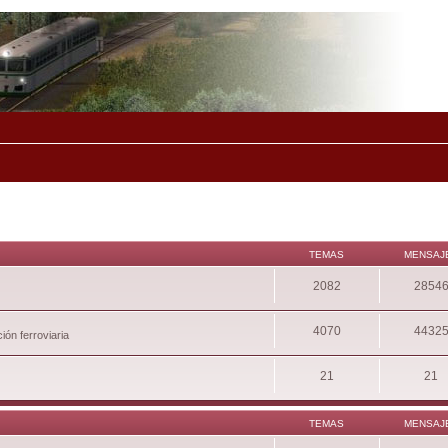
TEMAS
MENSAJ
2082
2854
4070
4432
ión ferroviaria
21
21
TEMAS
MENSAJ