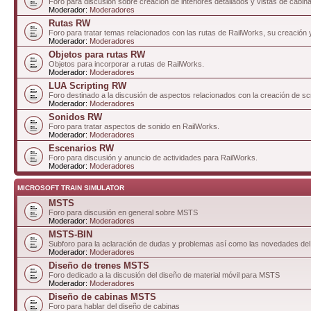
Foro para discusión sobre creación de interiores detallados y vistas de cabin
Moderador:
Moderadores
Rutas RW
Foro para tratar temas relacionados con las rutas de RailWorks, su creación 
Moderador:
Moderadores
Objetos para rutas RW
Objetos para incorporar a rutas de RailWorks.
Moderador:
Moderadores
LUA Scripting RW
Foro destinado a la discusión de aspectos relacionados con la creación de sc
Moderador:
Moderadores
Sonidos RW
Foro para tratar aspectos de sonido en RailWorks.
Moderador:
Moderadores
Escenarios RW
Foro para discusión y anuncio de actividades para RailWorks.
Moderador:
Moderadores
MICROSOFT TRAIN SIMULATOR
MSTS
Foro para discusión en general sobre MSTS
Moderador:
Moderadores
MSTS-BIN
Subforo para la aclaración de dudas y problemas así como las novedades del
Moderador:
Moderadores
Diseño de trenes MSTS
Foro dedicado a la discusión del diseño de material móvil para MSTS
Moderador:
Moderadores
Diseño de cabinas MSTS
Foro para hablar del diseño de cabinas