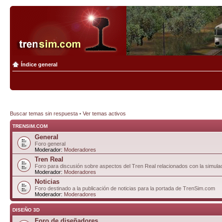
Índice general
Buscar temas sin respuesta
•
Ver temas activos
TRENSIM.COM
General
Foro general
Moderador:
Moderadores
Tren Real
Foro para discusión sobre aspectos del Tren Real relacionados con la simulac
Moderador:
Moderadores
Noticias
Foro destinado a la publicación de noticias para la portada de TrenSim.com
Moderador:
Moderadores
DISEÑO 3D
Foro de diseñadores