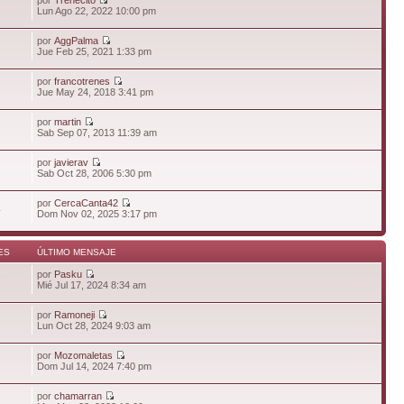
Lun Ago 22, 2022 10:00 pm
por
AggPalma
Jue Feb 25, 2021 1:33 pm
por
francotrenes
Jue May 24, 2018 3:41 pm
por
martin
Sab Sep 07, 2013 11:39 am
por
javierav
Sab Oct 28, 2006 5:30 pm
por
CercaCanta42
4
Dom Nov 02, 2025 3:17 pm
ES
ÚLTIMO MENSAJE
por
Pasku
7
Mié Jul 17, 2024 8:34 am
por
Ramoneji
Lun Oct 28, 2024 9:03 am
por
Mozomaletas
Dom Jul 14, 2024 7:40 pm
por
chamarran