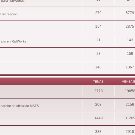
a para RailWorks.
279
5779
y recreación.
154
2875
21
143
ripts en RailWorks.
23
159
148
1367
TEMAS
MENSAJ
2778
1905
203
2156
 parche no oficial de MSTS
1449
3120
333
2918