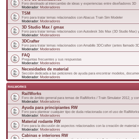
Foro destinado al intercambio de ideas y experiencias entre diseñadores 3D
Moderador:
Moderadores
TSM
Foro para tratar temas relacionados con Abacus Train Sim Modeler
Moderador:
Moderadores
3D Studio Max / gmax
Foro para tratar temas relacionados con Autodesk 3ds Max (3D Studio Max)
Moderador:
Moderadores
3DCrafter
Foro para tratar temas relacionados con Amabilis 3DCrafter (antes llamado 
Moderador:
Moderadores
FAQ
Preguntas frecuentes y sus respuestas
Moderador:
Moderadores
Necesidades de material
Sección dedicada a las peticiones de ayuda para encontrar modelos, documen
Moderador:
Moderadores
RAILWORKS
RailWorks
Foro de ámbito general para temas de RailWorks / Train Simulator 2012, y comp
Moderador:
Moderadores
Ayuda para principiantes RW
Foro para plantear cualquier tipo de duda relacionada con el uso de RailWorks
Moderador:
Moderadores
Material rodante RW
Foro para la discusión de aspectos relacionados con la creación de material 
Moderador:
Moderadores
Cabinas e interiores RW