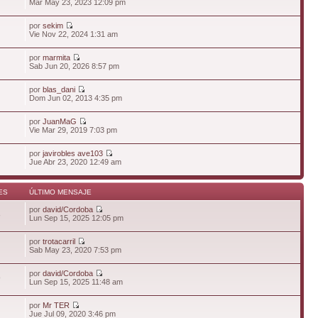
Mar May 23, 2023 12:09 pm
por
sekim
Vie Nov 22, 2024 1:31 am
por
marmita
Sab Jun 20, 2026 8:57 pm
por
blas_dani
Dom Jun 02, 2013 4:35 pm
por
JuanMaG
Vie Mar 29, 2019 7:03 pm
por
javirobles ave103
Jue Abr 23, 2020 12:49 am
ES
ÚLTIMO MENSAJE
por
david/Cordoba
8
Lun Sep 15, 2025 12:05 pm
por
trotacarril
Sab May 23, 2020 7:53 pm
por
david/Cordoba
9
Lun Sep 15, 2025 11:48 am
por
Mr TER
Jue Jul 09, 2020 3:46 pm