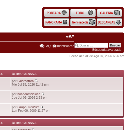
FAQ
Identificarse
Búsqueda avanzada
Fecha actual Vie Ago 07, 2026 6:26 am
ES
ÚLTIMO MENSAJE
por
Guardatren
6
Mié Jul 15, 2026 11:42 pm
por
noanoambiciosa
5
Jue Jul 09, 2026 2:53 pm
por
Grupo TrenSim
Lun Feb 09, 2009 11:27 pm
ES
ÚLTIMO MENSAJE
por
Trenecito