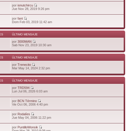
por
ionutchircu
Jue Nov 28, 2019 9:26 pm
por
fant
Dom Feb 03, 2019 11:42 am
ES
ÚLTIMO MENSAJE
por
3000MAN
Sab Nov 23, 2019 10:30 am
ES
ÚLTIMO MENSAJE
por
Trenecito
Mar May 14, 2024 2:32 pm
ES
ÚLTIMO MENSAJE
por
TRD594
Lun Jul 06, 2026 6:03 am
por
BCN Término
Vie Oct 06, 2006 4:40 pm
por
Rodalíes
Jue May 04, 2006 11:22 pm
por
PuntilloWonsik
Dom Mar 28, 2010 8:09 pm