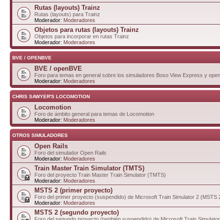
Rutas (layouts) Trainz
Rutas (layouts) para Trainz
Moderador:
Moderadores
Objetos para rutas (layouts) Trainz
Objetos para incorporar en rutas Trainz
Moderador:
Moderadores
BVE / OPENBVE
BVE / openBVE
Foro para temas en general sobre los simuladores Boso View Express y op
Moderador:
Moderadores
CHRIS SAWYER'S LOCOMOTION
Locomotion
Foro de ámbito general para temas de Locomotion
Moderador:
Moderadores
OTROS SIMULADORES
Open Rails
Foro del simulador Open Rails
Moderador:
Moderadores
Train Master Train Simulator (TMTS)
Foro del proyecto Train Master Train Simulator (TMTS)
Moderador:
Moderadores
MSTS 2 (primer proyecto)
Foro del primer proyecto (suspendido) de Microsoft Train Simulator 2 (MSTS 
Moderador:
Moderadores
MSTS 2 (segundo proyecto)
Foro del segundo proyecto (también suspendido) de Microsoft Train Simulato