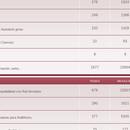
276
1924
249
1398
233
1428
 y Autodesk gmax
22
93
3D Canvas)
9
9
1677
1090
tación, webs...
TEMAS
MENSAJ
679
1050
atibilidad con Rail Simulator.
290
1621
.
377
5345
rodante para RailWorks.
15
177