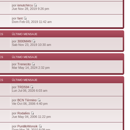
por
ionutchircu
Jue Nov 28, 2019 9:26 pm
por
fant
Dom Feb 03, 2019 11:42 am
ES
ÚLTIMO MENSAJE
por
3000MAN
Sab Nov 23, 2019 10:30 am
ES
ÚLTIMO MENSAJE
por
Trenecito
Mar May 14, 2024 2:32 pm
ES
ÚLTIMO MENSAJE
por
TRD594
Lun Jul 06, 2026 6:03 am
por
BCN Término
Vie Oct 06, 2006 4:40 pm
por
Rodalíes
Jue May 04, 2006 11:22 pm
por
PuntilloWonsik
Dom Mar 28, 2010 8:09 pm