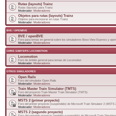
Rutas (layouts) Trainz
Rutas (layouts) para Trainz
Moderador:
Moderadores
Objetos para rutas (layouts) Trainz
Objetos para incorporar en rutas Trainz
Moderador:
Moderadores
BVE / OPENBVE
BVE / openBVE
Foro para temas en general sobre los simuladores Boso View Express y op
Moderador:
Moderadores
CHRIS SAWYER'S LOCOMOTION
Locomotion
Foro de ámbito general para temas de Locomotion
Moderador:
Moderadores
OTROS SIMULADORES
Open Rails
Foro del simulador Open Rails
Moderador:
Moderadores
Train Master Train Simulator (TMTS)
Foro del proyecto Train Master Train Simulator (TMTS)
Moderador:
Moderadores
MSTS 2 (primer proyecto)
Foro del primer proyecto (suspendido) de Microsoft Train Simulator 2 (MSTS 
Moderador:
Moderadores
MSTS 2 (segundo proyecto)
Foro del segundo proyecto (también suspendido) de Microsoft Train Simulato