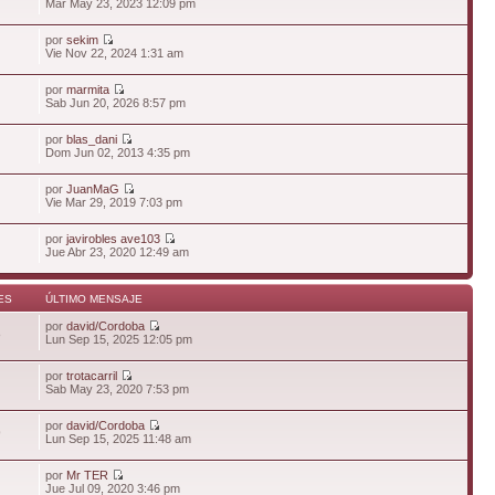
Mar May 23, 2023 12:09 pm
por
sekim
Vie Nov 22, 2024 1:31 am
por
marmita
Sab Jun 20, 2026 8:57 pm
por
blas_dani
Dom Jun 02, 2013 4:35 pm
por
JuanMaG
Vie Mar 29, 2019 7:03 pm
por
javirobles ave103
Jue Abr 23, 2020 12:49 am
ES
ÚLTIMO MENSAJE
por
david/Cordoba
8
Lun Sep 15, 2025 12:05 pm
por
trotacarril
Sab May 23, 2020 7:53 pm
por
david/Cordoba
9
Lun Sep 15, 2025 11:48 am
por
Mr TER
Jue Jul 09, 2020 3:46 pm