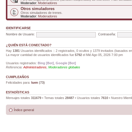
Moderador:
Moderadores
Otros simuladores
Otros simuladores de trenes.
Moderador:
Moderadores
IDENTIFICARSE
Nombre de Usuario:
Contraseña:
¿QUIÉN ESTÁ CONECTADO?
Hay
1381
Usuarios identificados :: 2 registrados, 0 ocultos y 1379 invitados (basados en
La mayor cantidad de usuarios identificados fue
5792
el Mié Ago 05, 2026 7:00 pm
Usuarios registrados:
Bing [Bot]
,
Google [Bot]
Referencia:
Administradores
,
Moderadores globales
CUMPLEAÑOS
Felicidades para:
luen
(73)
ESTADÍSTICAS
Mensajes totales
311679
• Temas totales
28487
• Usuarios totales
7610
• Nuestro Miemb
Índice general