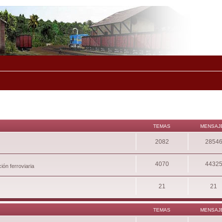
TEMAS
MENSAJ
2082
2854
4070
4432
ión ferroviaria
21
21
TEMAS
MENSAJ