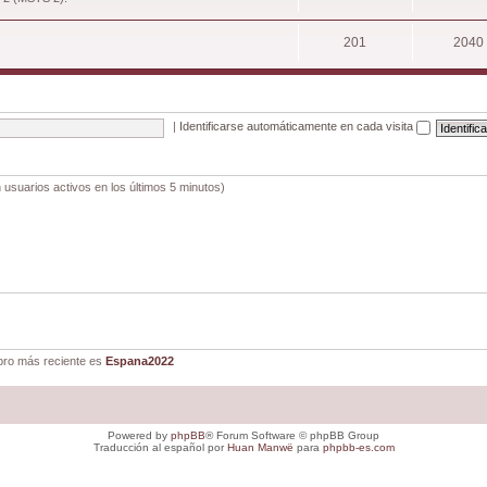
201
2040
|
Identificarse automáticamente en cada visita
 usuarios activos en los últimos 5 minutos)
ro más reciente es
Espana2022
Powered by
phpBB
® Forum Software © phpBB Group
Traducción al español por
Huan Manwë
para
phpbb-es.com