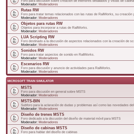
Foro para discusión sobre creación de interiores detallados y vistas de cabin
Moderador:
Moderadores
Rutas RW
Foro para tratar temas relacionados con las rutas de RailWorks, su creación 
Moderador:
Moderadores
Objetos para rutas RW
Objetos para incorporar a rutas de RailWorks.
Moderador:
Moderadores
LUA Scripting RW
Foro destinado a la discusión de aspectos relacionados con la creación de sc
Moderador:
Moderadores
Sonidos RW
Foro para tratar aspectos de sonido en RailWorks.
Moderador:
Moderadores
Escenarios RW
Foro para discusión y anuncio de actividades para RailWorks.
Moderador:
Moderadores
MICROSOFT TRAIN SIMULATOR
MSTS
Foro para discusión en general sobre MSTS
Moderador:
Moderadores
MSTS-BIN
Subforo para la aclaración de dudas y problemas así como las novedades del
Moderador:
Moderadores
Diseño de trenes MSTS
Foro dedicado a la discusión del diseño de material móvil para MSTS
Moderador:
Moderadores
Diseño de cabinas MSTS
Foro para hablar del diseño de cabinas