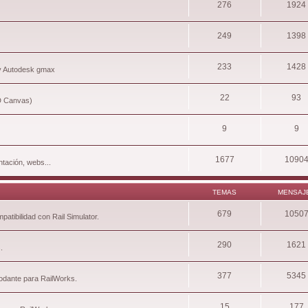
276
1924
249
1398
233
1428
 y Autodesk gmax
22
93
3D Canvas)
9
9
1677
1090
tación, webs...
TEMAS
MENSAJ
679
1050
atibilidad con Rail Simulator.
290
1621
.
377
5345
rodante para RailWorks.
15
177