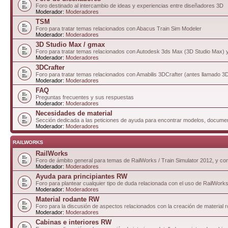
Foro destinado al intercambio de ideas y experiencias entre diseñadores 3D
Moderador:
Moderadores
TSM
Foro para tratar temas relacionados con Abacus Train Sim Modeler
Moderador:
Moderadores
3D Studio Max / gmax
Foro para tratar temas relacionados con Autodesk 3ds Max (3D Studio Max)
Moderador:
Moderadores
3DCrafter
Foro para tratar temas relacionados con Amabilis 3DCrafter (antes llamado 
Moderador:
Moderadores
FAQ
Preguntas frecuentes y sus respuestas
Moderador:
Moderadores
Necesidades de material
Sección dedicada a las peticiones de ayuda para encontrar modelos, documen
Moderador:
Moderadores
RAILWORKS
RailWorks
Foro de ámbito general para temas de RailWorks / Train Simulator 2012, y comp
Moderador:
Moderadores
Ayuda para principiantes RW
Foro para plantear cualquier tipo de duda relacionada con el uso de RailWorks
Moderador:
Moderadores
Material rodante RW
Foro para la discusión de aspectos relacionados con la creación de material 
Moderador:
Moderadores
Cabinas e interiores RW