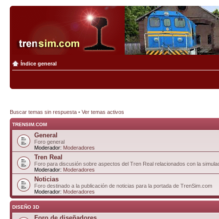
Índice general
Buscar temas sin respuesta
•
Ver temas activos
TRENSIM.COM
General
Foro general
Moderador:
Moderadores
Tren Real
Foro para discusión sobre aspectos del Tren Real relacionados con la simulac
Moderador:
Moderadores
Noticias
Foro destinado a la publicación de noticias para la portada de TrenSim.com
Moderador:
Moderadores
DISEÑO 3D
Foro de diseñadores