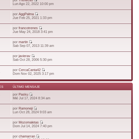
Lun Ago 22, 2022 10:00 pm
por
AggPalma
Jue Feb 25, 2021 1:33 pm
por
francotrenes
Jue May 24, 2018 3:41 pm
por
martin
Sab Sep 07, 2013 11:39 am
por
javierav
Sab Oct 28, 2006 5:30 pm
por
CercaCanta42
4
Dom Nov 02, 2025 3:17 pm
ES
ÚLTIMO MENSAJE
por
Pasku
7
Mié Jul 17, 2024 8:34 am
por
Ramoneji
Lun Oct 28, 2024 9:03 am
por
Mozomaletas
Dom Jul 14, 2024 7:40 pm
por
chamarran