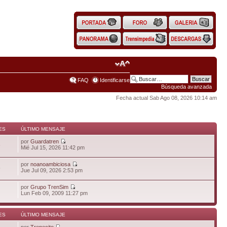
FAQ
Identificarse
Búsqueda avanzada
Fecha actual Sab Ago 08, 2026 10:14 am
ES
ÚLTIMO MENSAJE
por
Guardatren
6
Mié Jul 15, 2026 11:42 pm
por
noanoambiciosa
5
Jue Jul 09, 2026 2:53 pm
por
Grupo TrenSim
Lun Feb 09, 2009 11:27 pm
ES
ÚLTIMO MENSAJE
por
Trenecito