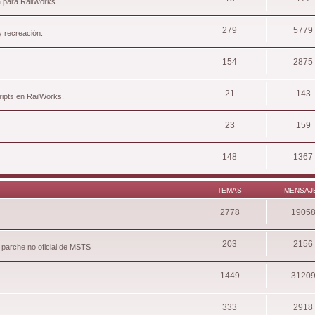
a para RailWorks.
279
5779
y recreación.
154
2875
21
143
ripts en RailWorks.
23
159
148
1367
TEMAS
MENSAJ
2778
1905
203
2156
 parche no oficial de MSTS
1449
3120
333
2918