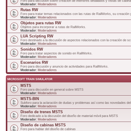
Foro para discusión sobre creación de interiores detallados y vistas de cabin
Moderador:
Moderadores
Rutas RW
Foro para tratar temas relacionados con las rutas de RailWorks, su creación 
Moderador:
Moderadores
Objetos para rutas RW
Objetos para incorporar a rutas de RailWorks.
Moderador:
Moderadores
LUA Scripting RW
Foro destinado a la discusión de aspectos relacionados con la creación de sc
Moderador:
Moderadores
Sonidos RW
Foro para tratar aspectos de sonido en RailWorks.
Moderador:
Moderadores
Escenarios RW
Foro para discusión y anuncio de actividades para RailWorks.
Moderador:
Moderadores
MICROSOFT TRAIN SIMULATOR
MSTS
Foro para discusión en general sobre MSTS
Moderador:
Moderadores
MSTS-BIN
Subforo para la aclaración de dudas y problemas así como las novedades del
Moderador:
Moderadores
Diseño de trenes MSTS
Foro dedicado a la discusión del diseño de material móvil para MSTS
Moderador:
Moderadores
Diseño de cabinas MSTS
Foro para hablar del diseño de cabinas