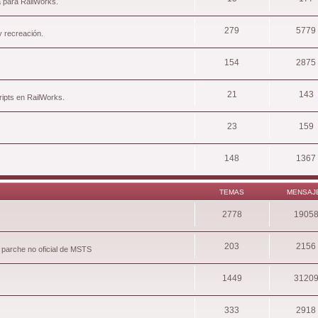
a para RailWorks.
279
5779
y recreación.
154
2875
21
143
ripts en RailWorks.
23
159
148
1367
TEMAS
MENSAJ
2778
1905
203
2156
 parche no oficial de MSTS
1449
3120
333
2918