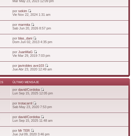
Mar May 23, 2023 12:09 pm
por
sekim
Vie Nov 22, 2024 1:31 am
por
marmita
Sab Jun 20, 2026 8:57 pm
por
blas_dani
Dom Jun 02, 2013 4:35 pm
por
JuanMaG
Vie Mar 29, 2019 7:03 pm
por
javirobles ave103
Jue Abr 23, 2020 12:49 am
ES
ÚLTIMO MENSAJE
por
david/Cordoba
8
Lun Sep 15, 2025 12:05 pm
por
trotacarril
Sab May 23, 2020 7:53 pm
por
david/Cordoba
9
Lun Sep 15, 2025 11:48 am
por
Mr TER
Jue Jul 09, 2020 3:46 pm