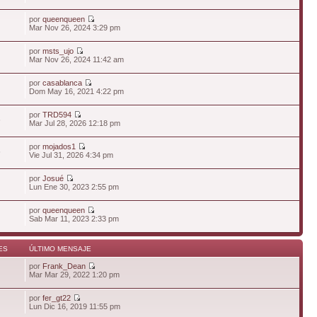
por
queenqueen
Mar Nov 26, 2024 3:29 pm
por
msts_ujo
Mar Nov 26, 2024 11:42 am
por
casablanca
Dom May 16, 2021 4:22 pm
por
TRD594
6
Mar Jul 28, 2026 12:18 pm
por
mojados1
6
Vie Jul 31, 2026 4:34 pm
por
Josué
Lun Ene 30, 2023 2:55 pm
por
queenqueen
Sab Mar 11, 2023 2:33 pm
ES
ÚLTIMO MENSAJE
por
Frank_Dean
Mar Mar 29, 2022 1:20 pm
por
fer_gt22
Lun Dic 16, 2019 11:55 pm