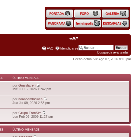
FAQ
Identificarse
Búsqueda avanzada
Fecha actual Vie Ago 07, 2026 8:10 pm
ES
ÚLTIMO MENSAJE
por
Guardatren
6
Mié Jul 15, 2026 11:42 pm
por
noanoambiciosa
5
Jue Jul 09, 2026 2:53 pm
por
Grupo TrenSim
Lun Feb 09, 2009 11:27 pm
ES
ÚLTIMO MENSAJE
por
Trenecito