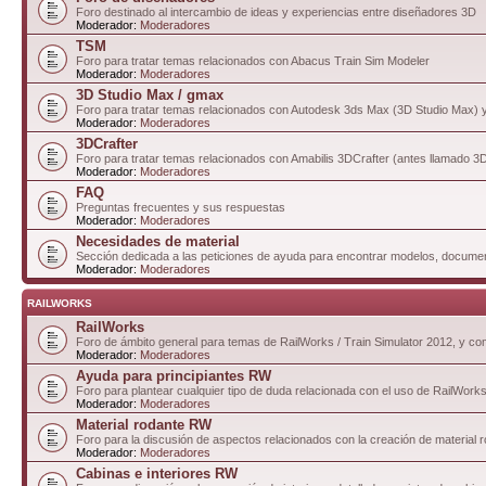
Foro destinado al intercambio de ideas y experiencias entre diseñadores 3D
Moderador:
Moderadores
TSM
Foro para tratar temas relacionados con Abacus Train Sim Modeler
Moderador:
Moderadores
3D Studio Max / gmax
Foro para tratar temas relacionados con Autodesk 3ds Max (3D Studio Max)
Moderador:
Moderadores
3DCrafter
Foro para tratar temas relacionados con Amabilis 3DCrafter (antes llamado 
Moderador:
Moderadores
FAQ
Preguntas frecuentes y sus respuestas
Moderador:
Moderadores
Necesidades de material
Sección dedicada a las peticiones de ayuda para encontrar modelos, documen
Moderador:
Moderadores
RAILWORKS
RailWorks
Foro de ámbito general para temas de RailWorks / Train Simulator 2012, y comp
Moderador:
Moderadores
Ayuda para principiantes RW
Foro para plantear cualquier tipo de duda relacionada con el uso de RailWorks
Moderador:
Moderadores
Material rodante RW
Foro para la discusión de aspectos relacionados con la creación de material 
Moderador:
Moderadores
Cabinas e interiores RW