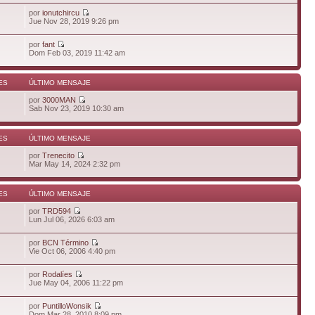
por
ionutchircu
Jue Nov 28, 2019 9:26 pm
por
fant
Dom Feb 03, 2019 11:42 am
ES
ÚLTIMO MENSAJE
por
3000MAN
Sab Nov 23, 2019 10:30 am
ES
ÚLTIMO MENSAJE
por
Trenecito
Mar May 14, 2024 2:32 pm
ES
ÚLTIMO MENSAJE
por
TRD594
Lun Jul 06, 2026 6:03 am
por
BCN Término
Vie Oct 06, 2006 4:40 pm
por
Rodalíes
Jue May 04, 2006 11:22 pm
por
PuntilloWonsik
Dom Mar 28, 2010 8:09 pm