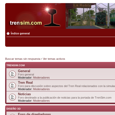
Índice general
Buscar temas sin respuesta
•
Ver temas activos
TRENSIM.COM
General
Foro general
Moderador:
Moderadores
Tren Real
Foro para discusión sobre aspectos del Tren Real relacionados con la simulac
Moderador:
Moderadores
Noticias
Foro destinado a la publicación de noticias para la portada de TrenSim.com
Moderador:
Moderadores
DISEÑO 3D
Foro de diseñadores