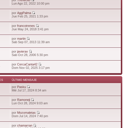
Lun Ago 22, 2022 10:00 pm
por
AggPalma
Jue Feb 25, 2021 1:33 pm
por
francotrenes
Jue May 24, 2018 3:41 pm
por
martin
Sab Sep 07, 2013 11:39 am
por
javierav
Sab Oct 28, 2006 5:30 pm
por
CercaCanta42
4
Dom Nov 02, 2025 3:17 pm
ES
ÚLTIMO MENSAJE
por
Pasku
7
Mié Jul 17, 2024 8:34 am
por
Ramoneji
Lun Oct 28, 2024 9:03 am
por
Mozomaletas
Dom Jul 14, 2024 7:40 pm
por
chamarran