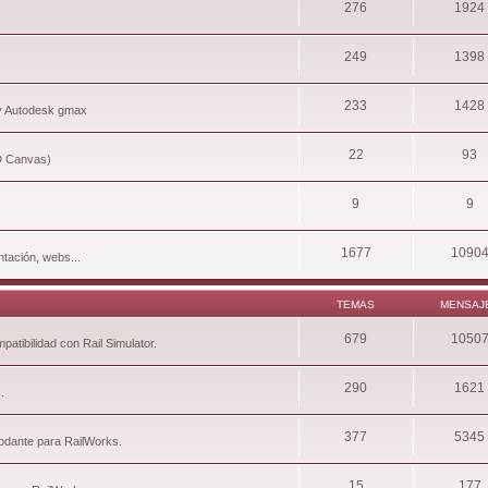
276
1924
249
1398
233
1428
 y Autodesk gmax
22
93
3D Canvas)
9
9
1677
1090
tación, webs...
TEMAS
MENSAJ
679
1050
atibilidad con Rail Simulator.
290
1621
.
377
5345
rodante para RailWorks.
15
177