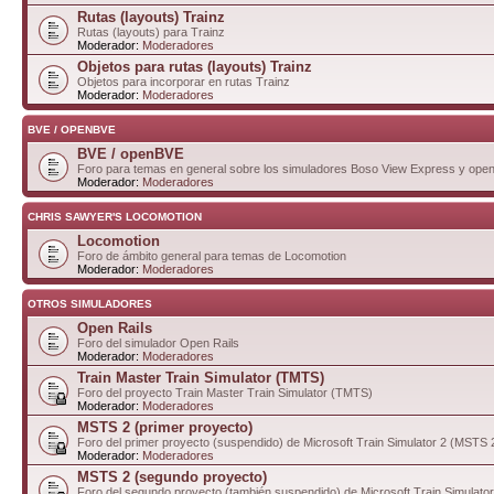
Rutas (layouts) Trainz
Rutas (layouts) para Trainz
Moderador:
Moderadores
Objetos para rutas (layouts) Trainz
Objetos para incorporar en rutas Trainz
Moderador:
Moderadores
BVE / OPENBVE
BVE / openBVE
Foro para temas en general sobre los simuladores Boso View Express y op
Moderador:
Moderadores
CHRIS SAWYER'S LOCOMOTION
Locomotion
Foro de ámbito general para temas de Locomotion
Moderador:
Moderadores
OTROS SIMULADORES
Open Rails
Foro del simulador Open Rails
Moderador:
Moderadores
Train Master Train Simulator (TMTS)
Foro del proyecto Train Master Train Simulator (TMTS)
Moderador:
Moderadores
MSTS 2 (primer proyecto)
Foro del primer proyecto (suspendido) de Microsoft Train Simulator 2 (MSTS 
Moderador:
Moderadores
MSTS 2 (segundo proyecto)
Foro del segundo proyecto (también suspendido) de Microsoft Train Simulato