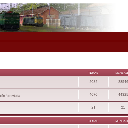
TEMAS
MENSAJ
2082
2854
4070
4432
ión ferroviaria
21
21
TEMAS
MENSAJ