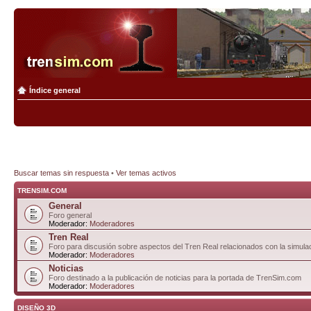
Índice general
Buscar temas sin respuesta
•
Ver temas activos
TRENSIM.COM
General
Foro general
Moderador:
Moderadores
Tren Real
Foro para discusión sobre aspectos del Tren Real relacionados con la simulac
Moderador:
Moderadores
Noticias
Foro destinado a la publicación de noticias para la portada de TrenSim.com
Moderador:
Moderadores
DISEÑO 3D