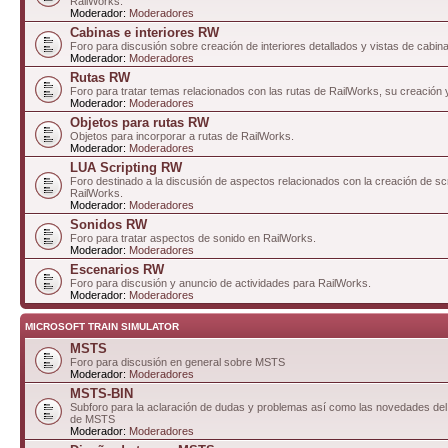
RailWorks.
Moderador:
Moderadores
Cabinas e interiores RW
Foro para discusión sobre creación de interiores detallados y vistas de cabin
Moderador:
Moderadores
Rutas RW
Foro para tratar temas relacionados con las rutas de RailWorks, su creación 
Moderador:
Moderadores
Objetos para rutas RW
Objetos para incorporar a rutas de RailWorks.
Moderador:
Moderadores
LUA Scripting RW
Foro destinado a la discusión de aspectos relacionados con la creación de sc
RailWorks.
Moderador:
Moderadores
Sonidos RW
Foro para tratar aspectos de sonido en RailWorks.
Moderador:
Moderadores
Escenarios RW
Foro para discusión y anuncio de actividades para RailWorks.
Moderador:
Moderadores
MICROSOFT TRAIN SIMULATOR
MSTS
Foro para discusión en general sobre MSTS
Moderador:
Moderadores
MSTS-BIN
Subforo para la aclaración de dudas y problemas así como las novedades del 
de MSTS
Moderador:
Moderadores