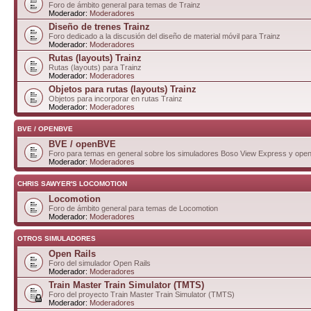
Foro de ámbito general para temas de Trainz
Moderador:
Moderadores
Diseño de trenes Trainz
Foro dedicado a la discusión del diseño de material móvil para Trainz
Moderador:
Moderadores
Rutas (layouts) Trainz
Rutas (layouts) para Trainz
Moderador:
Moderadores
Objetos para rutas (layouts) Trainz
Objetos para incorporar en rutas Trainz
Moderador:
Moderadores
BVE / OPENBVE
BVE / openBVE
Foro para temas en general sobre los simuladores Boso View Express y op
Moderador:
Moderadores
CHRIS SAWYER'S LOCOMOTION
Locomotion
Foro de ámbito general para temas de Locomotion
Moderador:
Moderadores
OTROS SIMULADORES
Open Rails
Foro del simulador Open Rails
Moderador:
Moderadores
Train Master Train Simulator (TMTS)
Foro del proyecto Train Master Train Simulator (TMTS)
Moderador:
Moderadores