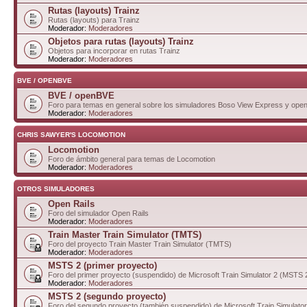
Rutas (layouts) Trainz
Rutas (layouts) para Trainz
Moderador:
Moderadores
Objetos para rutas (layouts) Trainz
Objetos para incorporar en rutas Trainz
Moderador:
Moderadores
BVE / OPENBVE
BVE / openBVE
Foro para temas en general sobre los simuladores Boso View Express y op
Moderador:
Moderadores
CHRIS SAWYER'S LOCOMOTION
Locomotion
Foro de ámbito general para temas de Locomotion
Moderador:
Moderadores
OTROS SIMULADORES
Open Rails
Foro del simulador Open Rails
Moderador:
Moderadores
Train Master Train Simulator (TMTS)
Foro del proyecto Train Master Train Simulator (TMTS)
Moderador:
Moderadores
MSTS 2 (primer proyecto)
Foro del primer proyecto (suspendido) de Microsoft Train Simulator 2 (MSTS 
Moderador:
Moderadores
MSTS 2 (segundo proyecto)
Foro del segundo proyecto (también suspendido) de Microsoft Train Simulato