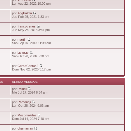
Lun Ago 22, 2022 10:00 pm
por
AggPalma
Jue Feb 25, 2021 1:33 pm
por
francotrenes
Jue May 24, 2018 3:41 pm
por
martin
Sab Sep 07, 2013 11:39 am
por
javierav
Sab Oct 28, 2006 5:30 pm
por
CercaCanta42
4
Dom Nov 02, 2025 3:17 pm
ES
ÚLTIMO MENSAJE
por
Pasku
7
Mié Jul 17, 2024 8:34 am
por
Ramoneji
Lun Oct 28, 2024 9:03 am
por
Mozomaletas
Dom Jul 14, 2024 7:40 pm
por
chamarran