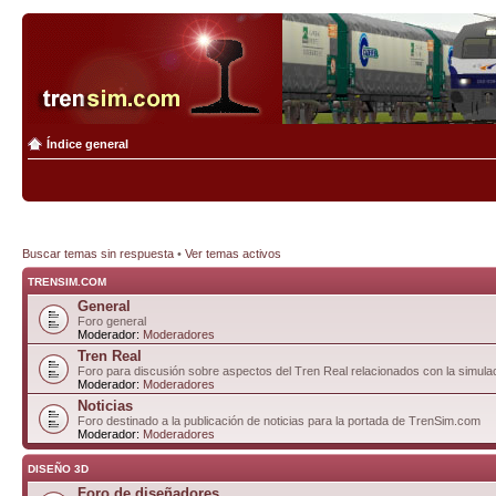
Índice general
Buscar temas sin respuesta
•
Ver temas activos
TRENSIM.COM
General
Foro general
Moderador:
Moderadores
Tren Real
Foro para discusión sobre aspectos del Tren Real relacionados con la simulac
Moderador:
Moderadores
Noticias
Foro destinado a la publicación de noticias para la portada de TrenSim.com
Moderador:
Moderadores
DISEÑO 3D
Foro de diseñadores