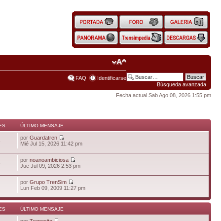
FAQ
Identificarse
Búsqueda avanzada
Fecha actual Sab Ago 08, 2026 1:55 pm
ES
ÚLTIMO MENSAJE
por
Guardatren
6
Mié Jul 15, 2026 11:42 pm
por
noanoambiciosa
5
Jue Jul 09, 2026 2:53 pm
por
Grupo TrenSim
Lun Feb 09, 2009 11:27 pm
ES
ÚLTIMO MENSAJE
por
Trenecito