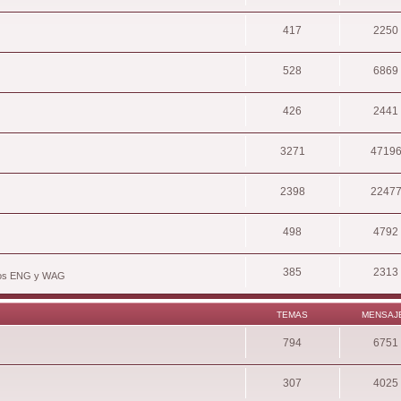
417
2250
528
6869
426
2441
3271
4719
2398
2247
498
4792
385
2313
hivos ENG y WAG
TEMAS
MENSAJ
794
6751
307
4025