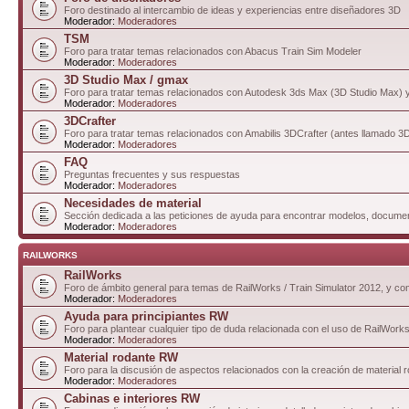
Foro destinado al intercambio de ideas y experiencias entre diseñadores 3D
Moderador:
Moderadores
TSM
Foro para tratar temas relacionados con Abacus Train Sim Modeler
Moderador:
Moderadores
3D Studio Max / gmax
Foro para tratar temas relacionados con Autodesk 3ds Max (3D Studio Max)
Moderador:
Moderadores
3DCrafter
Foro para tratar temas relacionados con Amabilis 3DCrafter (antes llamado 
Moderador:
Moderadores
FAQ
Preguntas frecuentes y sus respuestas
Moderador:
Moderadores
Necesidades de material
Sección dedicada a las peticiones de ayuda para encontrar modelos, documen
Moderador:
Moderadores
RAILWORKS
RailWorks
Foro de ámbito general para temas de RailWorks / Train Simulator 2012, y comp
Moderador:
Moderadores
Ayuda para principiantes RW
Foro para plantear cualquier tipo de duda relacionada con el uso de RailWorks
Moderador:
Moderadores
Material rodante RW
Foro para la discusión de aspectos relacionados con la creación de material 
Moderador:
Moderadores
Cabinas e interiores RW