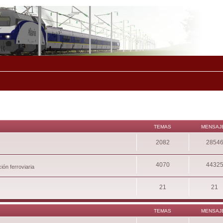
TEMAS
MENSAJ
2082
2854
4070
4432
ión ferroviaria
21
21
TEMAS
MENSAJ