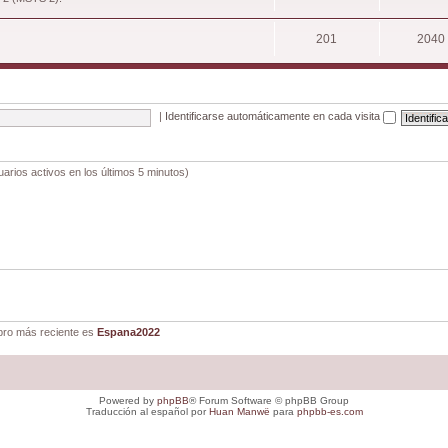
201
2040
|
Identificarse automáticamente en cada visita
uarios activos en los últimos 5 minutos)
ro más reciente es
Espana2022
Powered by
phpBB
® Forum Software © phpBB Group
Traducción al español por
Huan Manwë
para
phpbb-es.com