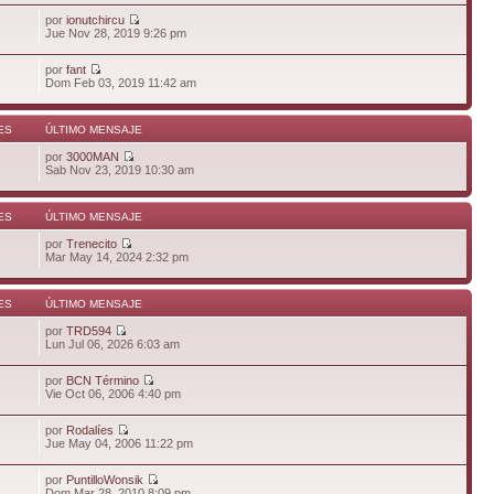
por
ionutchircu
Jue Nov 28, 2019 9:26 pm
por
fant
Dom Feb 03, 2019 11:42 am
ES
ÚLTIMO MENSAJE
por
3000MAN
Sab Nov 23, 2019 10:30 am
ES
ÚLTIMO MENSAJE
por
Trenecito
Mar May 14, 2024 2:32 pm
ES
ÚLTIMO MENSAJE
por
TRD594
Lun Jul 06, 2026 6:03 am
por
BCN Término
Vie Oct 06, 2006 4:40 pm
por
Rodalíes
Jue May 04, 2006 11:22 pm
por
PuntilloWonsik
Dom Mar 28, 2010 8:09 pm