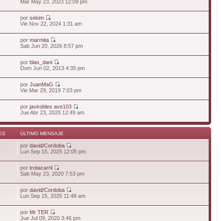
Mar May 23, 2023 12:09 pm
por
sekim
Vie Nov 22, 2024 1:31 am
por
marmita
Sab Jun 20, 2026 8:57 pm
por
blas_dani
Dom Jun 02, 2013 4:35 pm
por
JuanMaG
Vie Mar 29, 2019 7:03 pm
por
javirobles ave103
Jue Abr 23, 2020 12:49 am
ES
ÚLTIMO MENSAJE
por
david/Cordoba
8
Lun Sep 15, 2025 12:05 pm
por
trotacarril
Sab May 23, 2020 7:53 pm
por
david/Cordoba
9
Lun Sep 15, 2025 11:48 am
por
Mr TER
Jue Jul 09, 2020 3:46 pm