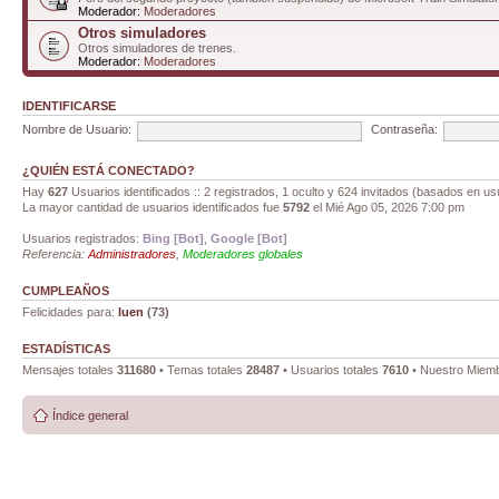
Moderador:
Moderadores
Otros simuladores
Otros simuladores de trenes.
Moderador:
Moderadores
IDENTIFICARSE
Nombre de Usuario:
Contraseña:
¿QUIÉN ESTÁ CONECTADO?
Hay
627
Usuarios identificados :: 2 registrados, 1 oculto y 624 invitados (basados en us
La mayor cantidad de usuarios identificados fue
5792
el Mié Ago 05, 2026 7:00 pm
Usuarios registrados:
Bing [Bot]
,
Google [Bot]
Referencia:
Administradores
,
Moderadores globales
CUMPLEAÑOS
Felicidades para:
luen
(73)
ESTADÍSTICAS
Mensajes totales
311680
• Temas totales
28487
• Usuarios totales
7610
• Nuestro Miemb
Índice general