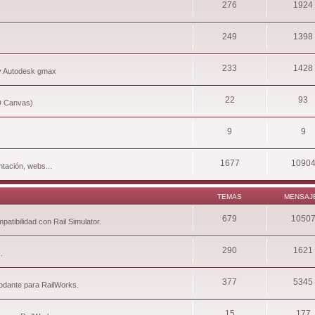
276
1924
249
1398
233
1428
 y Autodesk gmax
22
93
3D Canvas)
9
9
1677
1090
tación, webs...
TEMAS
MENSAJ
679
1050
atibilidad con Rail Simulator.
290
1621
.
377
5345
rodante para RailWorks.
15
177