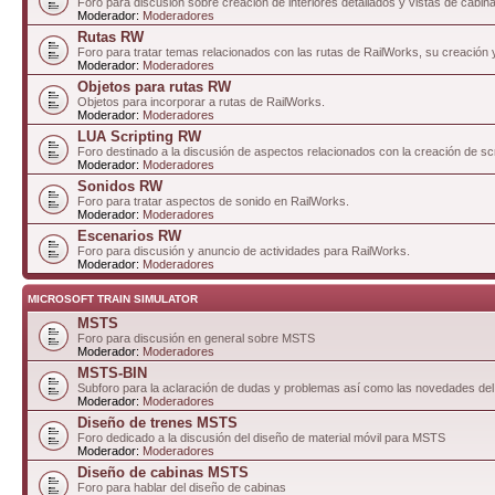
Foro para discusión sobre creación de interiores detallados y vistas de cabin
Moderador:
Moderadores
Rutas RW
Foro para tratar temas relacionados con las rutas de RailWorks, su creación 
Moderador:
Moderadores
Objetos para rutas RW
Objetos para incorporar a rutas de RailWorks.
Moderador:
Moderadores
LUA Scripting RW
Foro destinado a la discusión de aspectos relacionados con la creación de sc
Moderador:
Moderadores
Sonidos RW
Foro para tratar aspectos de sonido en RailWorks.
Moderador:
Moderadores
Escenarios RW
Foro para discusión y anuncio de actividades para RailWorks.
Moderador:
Moderadores
MICROSOFT TRAIN SIMULATOR
MSTS
Foro para discusión en general sobre MSTS
Moderador:
Moderadores
MSTS-BIN
Subforo para la aclaración de dudas y problemas así como las novedades del
Moderador:
Moderadores
Diseño de trenes MSTS
Foro dedicado a la discusión del diseño de material móvil para MSTS
Moderador:
Moderadores
Diseño de cabinas MSTS
Foro para hablar del diseño de cabinas