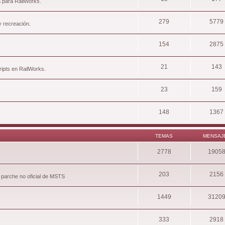
a para RailWorks.
279
5779
y recreación.
154
2875
21
143
ripts en RailWorks.
23
159
148
1367
TEMAS
MENSAJ
2778
1905
203
2156
 parche no oficial de MSTS
1449
3120
333
2918