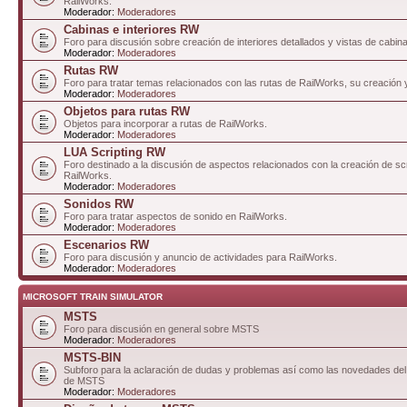
RailWorks.
Moderador:
Moderadores
Cabinas e interiores RW
Foro para discusión sobre creación de interiores detallados y vistas de cabin
Moderador:
Moderadores
Rutas RW
Foro para tratar temas relacionados con las rutas de RailWorks, su creación 
Moderador:
Moderadores
Objetos para rutas RW
Objetos para incorporar a rutas de RailWorks.
Moderador:
Moderadores
LUA Scripting RW
Foro destinado a la discusión de aspectos relacionados con la creación de sc
RailWorks.
Moderador:
Moderadores
Sonidos RW
Foro para tratar aspectos de sonido en RailWorks.
Moderador:
Moderadores
Escenarios RW
Foro para discusión y anuncio de actividades para RailWorks.
Moderador:
Moderadores
MICROSOFT TRAIN SIMULATOR
MSTS
Foro para discusión en general sobre MSTS
Moderador:
Moderadores
MSTS-BIN
Subforo para la aclaración de dudas y problemas así como las novedades del 
de MSTS
Moderador:
Moderadores