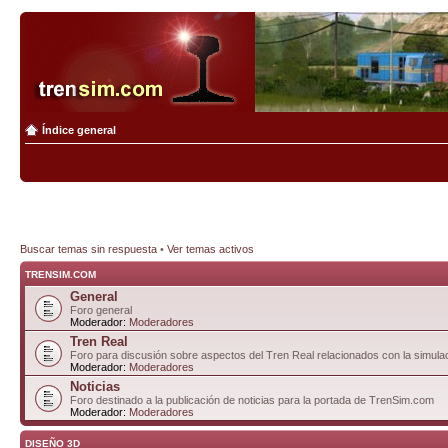
Índice general
Buscar temas sin respuesta
•
Ver temas activos
TRENSIM.COM
General
Foro general
Moderador:
Moderadores
Tren Real
Foro para discusión sobre aspectos del Tren Real relacionados con la simulac
Moderador:
Moderadores
Noticias
Foro destinado a la publicación de noticias para la portada de TrenSim.com
Moderador:
Moderadores
DISEÑO 3D