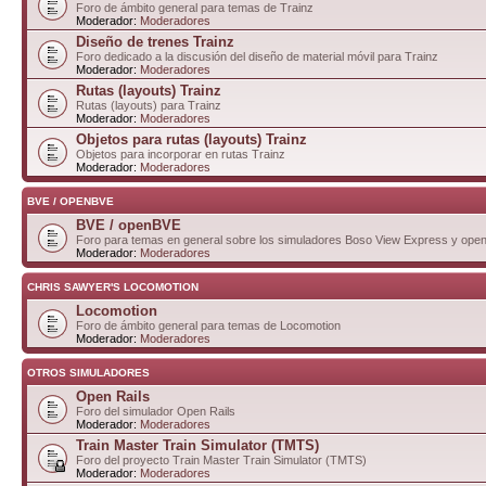
Foro de ámbito general para temas de Trainz
Moderador:
Moderadores
Diseño de trenes Trainz
Foro dedicado a la discusión del diseño de material móvil para Trainz
Moderador:
Moderadores
Rutas (layouts) Trainz
Rutas (layouts) para Trainz
Moderador:
Moderadores
Objetos para rutas (layouts) Trainz
Objetos para incorporar en rutas Trainz
Moderador:
Moderadores
BVE / OPENBVE
BVE / openBVE
Foro para temas en general sobre los simuladores Boso View Express y op
Moderador:
Moderadores
CHRIS SAWYER'S LOCOMOTION
Locomotion
Foro de ámbito general para temas de Locomotion
Moderador:
Moderadores
OTROS SIMULADORES
Open Rails
Foro del simulador Open Rails
Moderador:
Moderadores
Train Master Train Simulator (TMTS)
Foro del proyecto Train Master Train Simulator (TMTS)
Moderador:
Moderadores