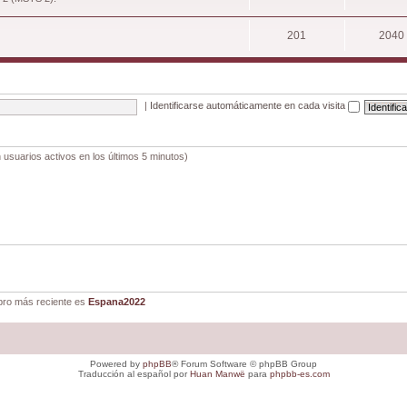
201
2040
|
Identificarse automáticamente en cada visita
 usuarios activos en los últimos 5 minutos)
ro más reciente es
Espana2022
Powered by
phpBB
® Forum Software © phpBB Group
Traducción al español por
Huan Manwë
para
phpbb-es.com