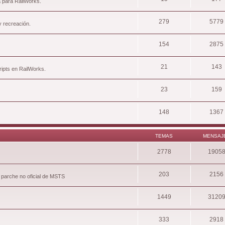
a para RailWorks.
279
5779
y recreación.
154
2875
21
143
ripts en RailWorks.
23
159
148
1367
TEMAS
MENSAJ
2778
1905
203
2156
 parche no oficial de MSTS
1449
3120
333
2918