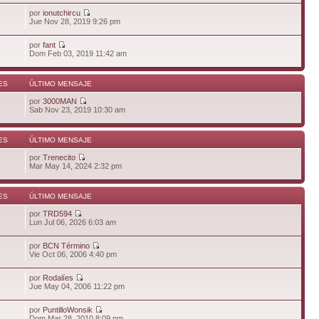
por
ionutchircu
Jue Nov 28, 2019 9:26 pm
por
fant
Dom Feb 03, 2019 11:42 am
ES
ÚLTIMO MENSAJE
por
3000MAN
Sab Nov 23, 2019 10:30 am
ES
ÚLTIMO MENSAJE
por
Trenecito
Mar May 14, 2024 2:32 pm
ES
ÚLTIMO MENSAJE
por
TRD594
Lun Jul 06, 2026 6:03 am
por
BCN Término
Vie Oct 06, 2006 4:40 pm
por
Rodalíes
Jue May 04, 2006 11:22 pm
por
PuntilloWonsik
Dom Mar 28, 2010 8:09 pm