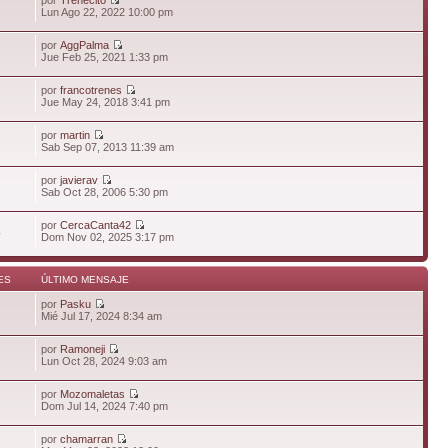
Lun Ago 22, 2022 10:00 pm
por
AggPalma
Jue Feb 25, 2021 1:33 pm
por
francotrenes
Jue May 24, 2018 3:41 pm
por
martin
Sab Sep 07, 2013 11:39 am
por
javierav
Sab Oct 28, 2006 5:30 pm
por
CercaCanta42
4
Dom Nov 02, 2025 3:17 pm
ES
ÚLTIMO MENSAJE
por
Pasku
7
Mié Jul 17, 2024 8:34 am
por
Ramoneji
Lun Oct 28, 2024 9:03 am
por
Mozomaletas
Dom Jul 14, 2024 7:40 pm
por
chamarran