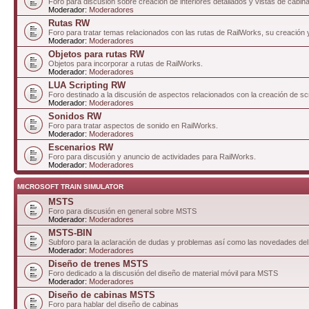
Foro para discusión sobre creación de interiores detallados y vistas de cabin
Moderador:
Moderadores
Rutas RW
Foro para tratar temas relacionados con las rutas de RailWorks, su creación 
Moderador:
Moderadores
Objetos para rutas RW
Objetos para incorporar a rutas de RailWorks.
Moderador:
Moderadores
LUA Scripting RW
Foro destinado a la discusión de aspectos relacionados con la creación de sc
Moderador:
Moderadores
Sonidos RW
Foro para tratar aspectos de sonido en RailWorks.
Moderador:
Moderadores
Escenarios RW
Foro para discusión y anuncio de actividades para RailWorks.
Moderador:
Moderadores
MICROSOFT TRAIN SIMULATOR
MSTS
Foro para discusión en general sobre MSTS
Moderador:
Moderadores
MSTS-BIN
Subforo para la aclaración de dudas y problemas así como las novedades del
Moderador:
Moderadores
Diseño de trenes MSTS
Foro dedicado a la discusión del diseño de material móvil para MSTS
Moderador:
Moderadores
Diseño de cabinas MSTS
Foro para hablar del diseño de cabinas