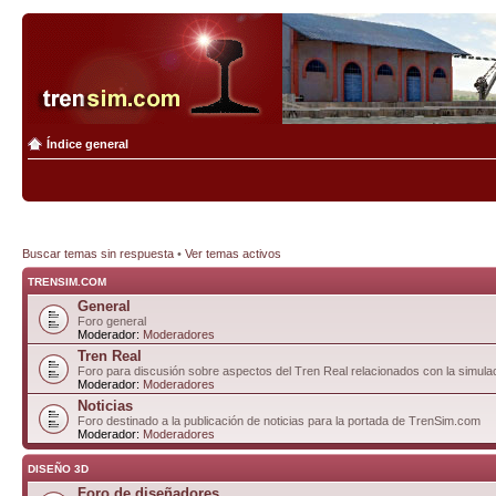
Índice general
Buscar temas sin respuesta
•
Ver temas activos
TRENSIM.COM
General
Foro general
Moderador:
Moderadores
Tren Real
Foro para discusión sobre aspectos del Tren Real relacionados con la simulac
Moderador:
Moderadores
Noticias
Foro destinado a la publicación de noticias para la portada de TrenSim.com
Moderador:
Moderadores
DISEÑO 3D
Foro de diseñadores