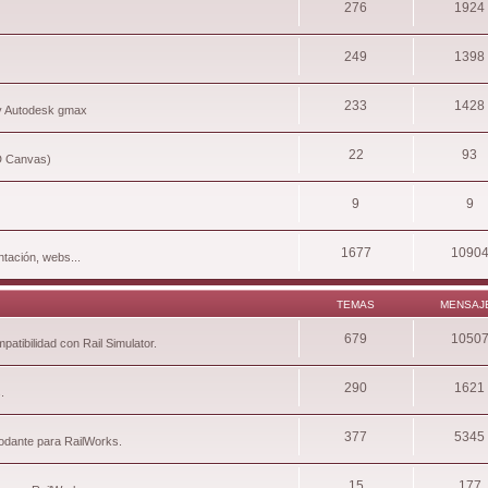
276
1924
249
1398
233
1428
 y Autodesk gmax
22
93
3D Canvas)
9
9
1677
1090
tación, webs...
TEMAS
MENSAJ
679
1050
atibilidad con Rail Simulator.
290
1621
.
377
5345
rodante para RailWorks.
15
177