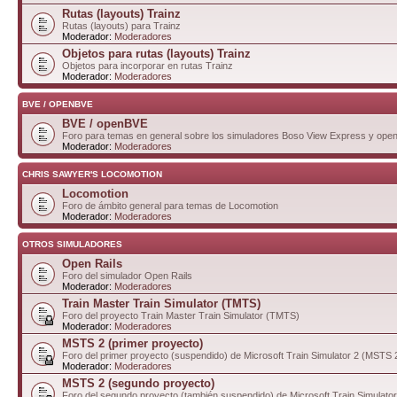
Rutas (layouts) Trainz
Rutas (layouts) para Trainz
Moderador:
Moderadores
Objetos para rutas (layouts) Trainz
Objetos para incorporar en rutas Trainz
Moderador:
Moderadores
BVE / OPENBVE
BVE / openBVE
Foro para temas en general sobre los simuladores Boso View Express y op
Moderador:
Moderadores
CHRIS SAWYER'S LOCOMOTION
Locomotion
Foro de ámbito general para temas de Locomotion
Moderador:
Moderadores
OTROS SIMULADORES
Open Rails
Foro del simulador Open Rails
Moderador:
Moderadores
Train Master Train Simulator (TMTS)
Foro del proyecto Train Master Train Simulator (TMTS)
Moderador:
Moderadores
MSTS 2 (primer proyecto)
Foro del primer proyecto (suspendido) de Microsoft Train Simulator 2 (MSTS 
Moderador:
Moderadores
MSTS 2 (segundo proyecto)
Foro del segundo proyecto (también suspendido) de Microsoft Train Simulato