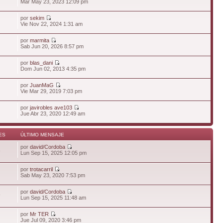
Mar May 23, 2023 12:09 pm
por
sekim
Vie Nov 22, 2024 1:31 am
por
marmita
Sab Jun 20, 2026 8:57 pm
por
blas_dani
Dom Jun 02, 2013 4:35 pm
por
JuanMaG
Vie Mar 29, 2019 7:03 pm
por
javirobles ave103
Jue Abr 23, 2020 12:49 am
ES
ÚLTIMO MENSAJE
por
david/Cordoba
8
Lun Sep 15, 2025 12:05 pm
por
trotacarril
Sab May 23, 2020 7:53 pm
por
david/Cordoba
9
Lun Sep 15, 2025 11:48 am
por
Mr TER
Jue Jul 09, 2020 3:46 pm