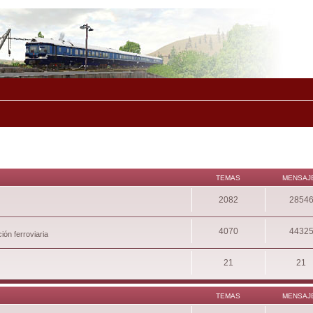
TEMAS
MENSAJ
2082
2854
4070
4432
ión ferroviaria
21
21
TEMAS
MENSAJ