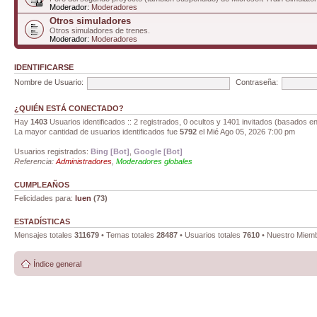
Moderador:
Moderadores
Otros simuladores
Otros simuladores de trenes.
Moderador:
Moderadores
IDENTIFICARSE
Nombre de Usuario:
Contraseña:
¿QUIÉN ESTÁ CONECTADO?
Hay
1403
Usuarios identificados :: 2 registrados, 0 ocultos y 1401 invitados (basados en
La mayor cantidad de usuarios identificados fue
5792
el Mié Ago 05, 2026 7:00 pm
Usuarios registrados:
Bing [Bot]
,
Google [Bot]
Referencia:
Administradores
,
Moderadores globales
CUMPLEAÑOS
Felicidades para:
luen
(73)
ESTADÍSTICAS
Mensajes totales
311679
• Temas totales
28487
• Usuarios totales
7610
• Nuestro Miemb
Índice general