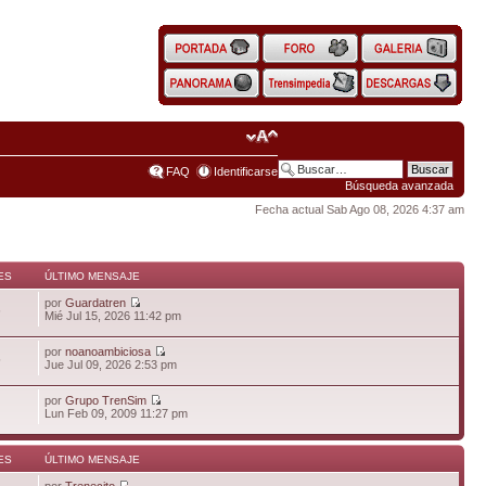
FAQ
Identificarse
Búsqueda avanzada
Fecha actual Sab Ago 08, 2026 4:37 am
ES
ÚLTIMO MENSAJE
por
Guardatren
6
Mié Jul 15, 2026 11:42 pm
por
noanoambiciosa
5
Jue Jul 09, 2026 2:53 pm
por
Grupo TrenSim
Lun Feb 09, 2009 11:27 pm
ES
ÚLTIMO MENSAJE
por
Trenecito