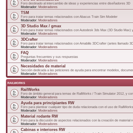
Foro destinado al intercambio de ideas y experiencias entre diseñadores 3D
Moderador:
Moderadores
TSM
Foro para tratar temas relacionados con Abacus Train Sim Modeler
Moderador:
Moderadores
3D Studio Max / gmax
Foro para tratar temas relacionados con Autodesk 3ds Max (3D Studio Max)
Moderador:
Moderadores
3DCrafter
Foro para tratar temas relacionados con Amabilis 3DCrafter (antes llamado 
Moderador:
Moderadores
FAQ
Preguntas frecuentes y sus respuestas
Moderador:
Moderadores
Necesidades de material
Sección dedicada a las peticiones de ayuda para encontrar modelos, documen
Moderador:
Moderadores
RAILWORKS
RailWorks
Foro de ámbito general para temas de RailWorks / Train Simulator 2012, y comp
Moderador:
Moderadores
Ayuda para principiantes RW
Foro para plantear cualquier tipo de duda relacionada con el uso de RailWorks
Moderador:
Moderadores
Material rodante RW
Foro para la discusión de aspectos relacionados con la creación de material 
Moderador:
Moderadores
Cabinas e interiores RW