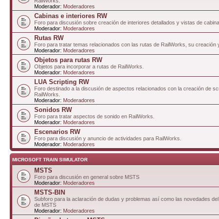
RailWorks.
Moderador:
Moderadores
Cabinas e interiores RW
Foro para discusión sobre creación de interiores detallados y vistas de cabin
Moderador:
Moderadores
Rutas RW
Foro para tratar temas relacionados con las rutas de RailWorks, su creación 
Moderador:
Moderadores
Objetos para rutas RW
Objetos para incorporar a rutas de RailWorks.
Moderador:
Moderadores
LUA Scripting RW
Foro destinado a la discusión de aspectos relacionados con la creación de sc
RailWorks.
Moderador:
Moderadores
Sonidos RW
Foro para tratar aspectos de sonido en RailWorks.
Moderador:
Moderadores
Escenarios RW
Foro para discusión y anuncio de actividades para RailWorks.
Moderador:
Moderadores
MICROSOFT TRAIN SIMULATOR
MSTS
Foro para discusión en general sobre MSTS
Moderador:
Moderadores
MSTS-BIN
Subforo para la aclaración de dudas y problemas así como las novedades del 
de MSTS
Moderador:
Moderadores