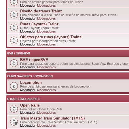
Foro de ámbito general para temas de Trainz
Moderador:
Moderadores
Diseño de trenes Trainz
Foro dedicado a la discusión del diseño de material móvil para Trainz
Moderador:
Moderadores
Rutas (layouts) Trainz
Rutas (layouts) para Trainz
Moderador:
Moderadores
Objetos para rutas (layouts) Trainz
Objetos para incorporar en rutas Trainz
Moderador:
Moderadores
BVE / OPENBVE
BVE / openBVE
Foro para temas en general sobre los simuladores Boso View Express y op
Moderador:
Moderadores
CHRIS SAWYER'S LOCOMOTION
Locomotion
Foro de ámbito general para temas de Locomotion
Moderador:
Moderadores
OTROS SIMULADORES
Open Rails
Foro del simulador Open Rails
Moderador:
Moderadores
Train Master Train Simulator (TMTS)
Foro del proyecto Train Master Train Simulator (TMTS)
Moderador:
Moderadores