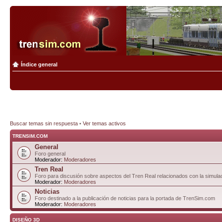
Índice general
Buscar temas sin respuesta
•
Ver temas activos
TRENSIM.COM
General
Foro general
Moderador:
Moderadores
Tren Real
Foro para discusión sobre aspectos del Tren Real relacionados con la simulac
Moderador:
Moderadores
Noticias
Foro destinado a la publicación de noticias para la portada de TrenSim.com
Moderador:
Moderadores
DISEÑO 3D