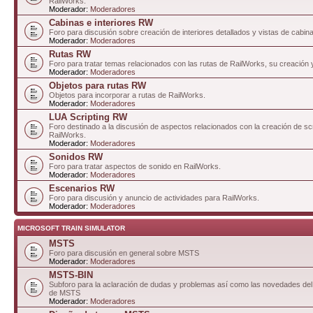
RailWorks.
Moderador:
Moderadores
Cabinas e interiores RW
Foro para discusión sobre creación de interiores detallados y vistas de cabin
Moderador:
Moderadores
Rutas RW
Foro para tratar temas relacionados con las rutas de RailWorks, su creación 
Moderador:
Moderadores
Objetos para rutas RW
Objetos para incorporar a rutas de RailWorks.
Moderador:
Moderadores
LUA Scripting RW
Foro destinado a la discusión de aspectos relacionados con la creación de sc
RailWorks.
Moderador:
Moderadores
Sonidos RW
Foro para tratar aspectos de sonido en RailWorks.
Moderador:
Moderadores
Escenarios RW
Foro para discusión y anuncio de actividades para RailWorks.
Moderador:
Moderadores
MICROSOFT TRAIN SIMULATOR
MSTS
Foro para discusión en general sobre MSTS
Moderador:
Moderadores
MSTS-BIN
Subforo para la aclaración de dudas y problemas así como las novedades del 
de MSTS
Moderador:
Moderadores