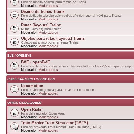
Foro de ámbito general para temas de Trainz
Moderador:
Moderadores
Diseño de trenes Trainz
Foro dedicado a la discusión del diseño de material móvil para Trainz
Moderador:
Moderadores
Rutas (layouts) Trainz
Rutas (layouts) para Trainz
Moderador:
Moderadores
Objetos para rutas (layouts) Trainz
Objetos para incorporar en rutas Trainz
Moderador:
Moderadores
BVE / OPENBVE
BVE / openBVE
Foro para temas en general sobre los simuladores Boso View Express y op
Moderador:
Moderadores
CHRIS SAWYER'S LOCOMOTION
Locomotion
Foro de ámbito general para temas de Locomotion
Moderador:
Moderadores
OTROS SIMULADORES
Open Rails
Foro del simulador Open Rails
Moderador:
Moderadores
Train Master Train Simulator (TMTS)
Foro del proyecto Train Master Train Simulator (TMTS)
Moderador:
Moderadores