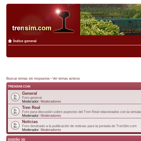
Índice general
Buscar temas sin respuesta
•
Ver temas activos
TRENSIM.COM
General
Foro general
Moderador:
Moderadores
Tren Real
Foro para discusión sobre aspectos del Tren Real relacionados con la simulac
Moderador:
Moderadores
Noticias
Foro destinado a la publicación de noticias para la portada de TrenSim.com
Moderador:
Moderadores
DISEÑO 3D