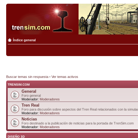
Índice general
Buscar temas sin respuesta
•
Ver temas activos
TRENSIM.COM
General
Foro general
Moderador:
Moderadores
Tren Real
Foro para discusión sobre aspectos del Tren Real relacionados con la simulac
Moderador:
Moderadores
Noticias
Foro destinado a la publicación de noticias para la portada de TrenSim.com
Moderador:
Moderadores
DISEÑO 3D