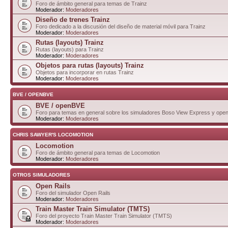
Foro de ámbito general para temas de Trainz
Moderador:
Moderadores
Diseño de trenes Trainz
Foro dedicado a la discusión del diseño de material móvil para Trainz
Moderador:
Moderadores
Rutas (layouts) Trainz
Rutas (layouts) para Trainz
Moderador:
Moderadores
Objetos para rutas (layouts) Trainz
Objetos para incorporar en rutas Trainz
Moderador:
Moderadores
BVE / OPENBVE
BVE / openBVE
Foro para temas en general sobre los simuladores Boso View Express y op
Moderador:
Moderadores
CHRIS SAWYER'S LOCOMOTION
Locomotion
Foro de ámbito general para temas de Locomotion
Moderador:
Moderadores
OTROS SIMULADORES
Open Rails
Foro del simulador Open Rails
Moderador:
Moderadores
Train Master Train Simulator (TMTS)
Foro del proyecto Train Master Train Simulator (TMTS)
Moderador:
Moderadores