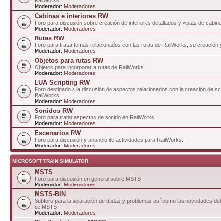
RailWorks.
Moderador:
Moderadores
Cabinas e interiores RW
Foro para discusión sobre creación de interiores detallados y vistas de cabin
Moderador:
Moderadores
Rutas RW
Foro para tratar temas relacionados con las rutas de RailWorks, su creación 
Moderador:
Moderadores
Objetos para rutas RW
Objetos para incorporar a rutas de RailWorks.
Moderador:
Moderadores
LUA Scripting RW
Foro destinado a la discusión de aspectos relacionados con la creación de sc
RailWorks.
Moderador:
Moderadores
Sonidos RW
Foro para tratar aspectos de sonido en RailWorks.
Moderador:
Moderadores
Escenarios RW
Foro para discusión y anuncio de actividades para RailWorks.
Moderador:
Moderadores
MICROSOFT TRAIN SIMULATOR
MSTS
Foro para discusión en general sobre MSTS
Moderador:
Moderadores
MSTS-BIN
Subforo para la aclaración de dudas y problemas así como las novedades del 
de MSTS
Moderador:
Moderadores