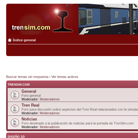
Índice general
Buscar temas sin respuesta
•
Ver temas activos
TRENSIM.COM
General
Foro general
Moderador:
Moderadores
Tren Real
Foro para discusión sobre aspectos del Tren Real relacionados con la simulac
Moderador:
Moderadores
Noticias
Foro destinado a la publicación de noticias para la portada de TrenSim.com
Moderador:
Moderadores
DISEÑO 3D