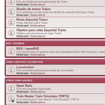
Foro de ámbito general para temas de Trainz
Moderador:
Moderadores
Diseño de trenes Trainz
Foro dedicado a la discusión del diseño de material móvil para Trainz
Moderador:
Moderadores
Rutas (layouts) Trainz
Rutas (layouts) para Trainz
Moderador:
Moderadores
Objetos para rutas (layouts) Trainz
Objetos para incorporar en rutas Trainz
Moderador:
Moderadores
BVE / OPENBVE
BVE / openBVE
Foro para temas en general sobre los simuladores Boso View Express y op
Moderador:
Moderadores
CHRIS SAWYER'S LOCOMOTION
Locomotion
Foro de ámbito general para temas de Locomotion
Moderador:
Moderadores
OTROS SIMULADORES
Open Rails
Foro del simulador Open Rails
Moderador:
Moderadores
Train Master Train Simulator (TMTS)
Foro del proyecto Train Master Train Simulator (TMTS)
Moderador:
Moderadores