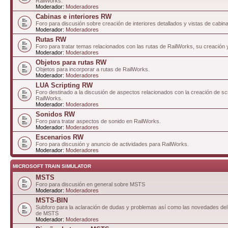
RailWorks.
Moderador:
Moderadores
Cabinas e interiores RW
Foro para discusión sobre creación de interiores detallados y vistas de cabin
Moderador:
Moderadores
Rutas RW
Foro para tratar temas relacionados con las rutas de RailWorks, su creación 
Moderador:
Moderadores
Objetos para rutas RW
Objetos para incorporar a rutas de RailWorks.
Moderador:
Moderadores
LUA Scripting RW
Foro destinado a la discusión de aspectos relacionados con la creación de sc
RailWorks.
Moderador:
Moderadores
Sonidos RW
Foro para tratar aspectos de sonido en RailWorks.
Moderador:
Moderadores
Escenarios RW
Foro para discusión y anuncio de actividades para RailWorks.
Moderador:
Moderadores
MICROSOFT TRAIN SIMULATOR
MSTS
Foro para discusión en general sobre MSTS
Moderador:
Moderadores
MSTS-BIN
Subforo para la aclaración de dudas y problemas así como las novedades del 
de MSTS
Moderador:
Moderadores