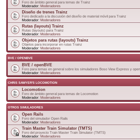
Foro de ámbito general para temas de Trainz
Moderador:
Moderadores
Diseño de trenes Trainz
Foro dedicado a la discusión del diseño de material móvil para Trainz
Moderador:
Moderadores
Rutas (layouts) Trainz
Rutas (layouts) para Trainz
Moderador:
Moderadores
Objetos para rutas (layouts) Trainz
Objetos para incorporar en rutas Trainz
Moderador:
Moderadores
BVE / OPENBVE
BVE / openBVE
Foro para temas en general sobre los simuladores Boso View Express y op
Moderador:
Moderadores
CHRIS SAWYER'S LOCOMOTION
Locomotion
Foro de ámbito general para temas de Locomotion
Moderador:
Moderadores
OTROS SIMULADORES
Open Rails
Foro del simulador Open Rails
Moderador:
Moderadores
Train Master Train Simulator (TMTS)
Foro del proyecto Train Master Train Simulator (TMTS)
Moderador:
Moderadores