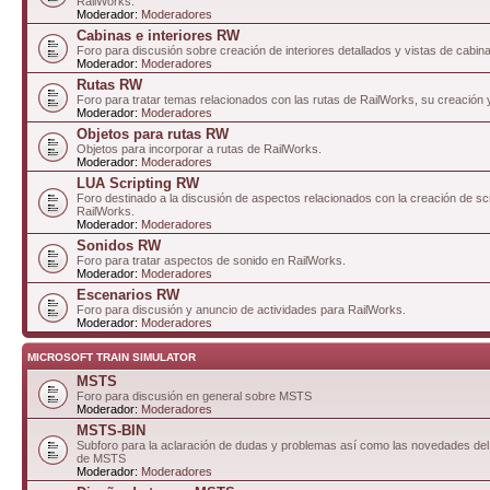
RailWorks.
Moderador:
Moderadores
Cabinas e interiores RW
Foro para discusión sobre creación de interiores detallados y vistas de cabin
Moderador:
Moderadores
Rutas RW
Foro para tratar temas relacionados con las rutas de RailWorks, su creación 
Moderador:
Moderadores
Objetos para rutas RW
Objetos para incorporar a rutas de RailWorks.
Moderador:
Moderadores
LUA Scripting RW
Foro destinado a la discusión de aspectos relacionados con la creación de sc
RailWorks.
Moderador:
Moderadores
Sonidos RW
Foro para tratar aspectos de sonido en RailWorks.
Moderador:
Moderadores
Escenarios RW
Foro para discusión y anuncio de actividades para RailWorks.
Moderador:
Moderadores
MICROSOFT TRAIN SIMULATOR
MSTS
Foro para discusión en general sobre MSTS
Moderador:
Moderadores
MSTS-BIN
Subforo para la aclaración de dudas y problemas así como las novedades del 
de MSTS
Moderador:
Moderadores