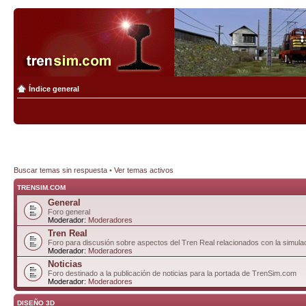
Índice general
Buscar temas sin respuesta
•
Ver temas activos
TRENSIM.COM
General
Foro general
Moderador:
Moderadores
Tren Real
Foro para discusión sobre aspectos del Tren Real relacionados con la simulac
Moderador:
Moderadores
Noticias
Foro destinado a la publicación de noticias para la portada de TrenSim.com
Moderador:
Moderadores
DISEÑO 3D