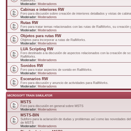
RailWorks.
Moderador:
Moderadores
Cabinas e interiores RW
Foro para discusión sobre creación de interiores detallados y vistas de cabin
Moderador:
Moderadores
Rutas RW
Foro para tratar temas relacionados con las rutas de RailWorks, su creación 
Moderador:
Moderadores
Objetos para rutas RW
Objetos para incorporar a rutas de RailWorks.
Moderador:
Moderadores
LUA Scripting RW
Foro destinado a la discusión de aspectos relacionados con la creación de sc
RailWorks.
Moderador:
Moderadores
Sonidos RW
Foro para tratar aspectos de sonido en RailWorks.
Moderador:
Moderadores
Escenarios RW
Foro para discusión y anuncio de actividades para RailWorks.
Moderador:
Moderadores
MICROSOFT TRAIN SIMULATOR
MSTS
Foro para discusión en general sobre MSTS
Moderador:
Moderadores
MSTS-BIN
Subforo para la aclaración de dudas y problemas así como las novedades del 
de MSTS
Moderador:
Moderadores