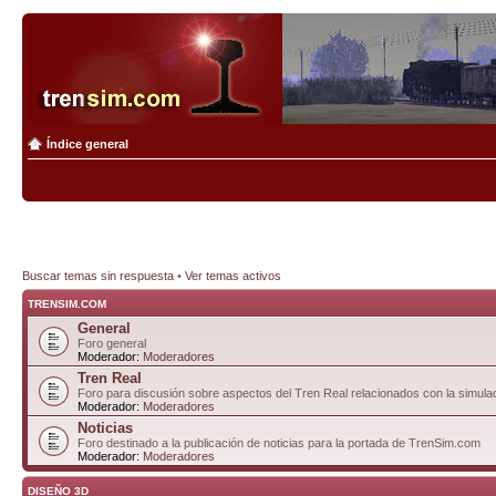
Índice general
Buscar temas sin respuesta
•
Ver temas activos
TRENSIM.COM
General
Foro general
Moderador:
Moderadores
Tren Real
Foro para discusión sobre aspectos del Tren Real relacionados con la simulac
Moderador:
Moderadores
Noticias
Foro destinado a la publicación de noticias para la portada de TrenSim.com
Moderador:
Moderadores
DISEÑO 3D