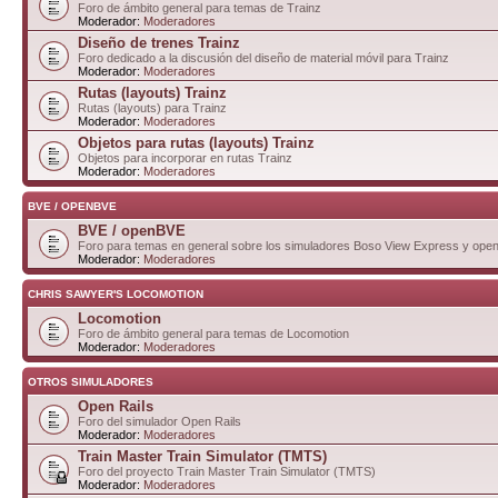
Foro de ámbito general para temas de Trainz
Moderador:
Moderadores
Diseño de trenes Trainz
Foro dedicado a la discusión del diseño de material móvil para Trainz
Moderador:
Moderadores
Rutas (layouts) Trainz
Rutas (layouts) para Trainz
Moderador:
Moderadores
Objetos para rutas (layouts) Trainz
Objetos para incorporar en rutas Trainz
Moderador:
Moderadores
BVE / OPENBVE
BVE / openBVE
Foro para temas en general sobre los simuladores Boso View Express y op
Moderador:
Moderadores
CHRIS SAWYER'S LOCOMOTION
Locomotion
Foro de ámbito general para temas de Locomotion
Moderador:
Moderadores
OTROS SIMULADORES
Open Rails
Foro del simulador Open Rails
Moderador:
Moderadores
Train Master Train Simulator (TMTS)
Foro del proyecto Train Master Train Simulator (TMTS)
Moderador:
Moderadores