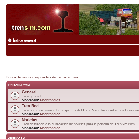
Índice general
Buscar temas sin respuesta
•
Ver temas activos
TRENSIM.COM
General
Foro general
Moderador:
Moderadores
Tren Real
Foro para discusión sobre aspectos del Tren Real relacionados con la simulac
Moderador:
Moderadores
Noticias
Foro destinado a la publicación de noticias para la portada de TrenSim.com
Moderador:
Moderadores
DISEÑO 3D