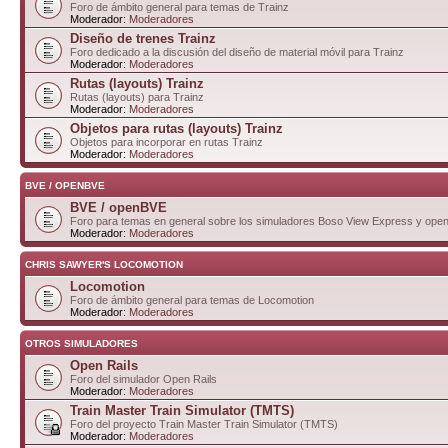
Foro de ámbito general para temas de Trainz
Moderador:
Moderadores
Diseño de trenes Trainz
Foro dedicado a la discusión del diseño de material móvil para Trainz
Moderador:
Moderadores
Rutas (layouts) Trainz
Rutas (layouts) para Trainz
Moderador:
Moderadores
Objetos para rutas (layouts) Trainz
Objetos para incorporar en rutas Trainz
Moderador:
Moderadores
BVE / OPENBVE
BVE / openBVE
Foro para temas en general sobre los simuladores Boso View Express y op
Moderador:
Moderadores
CHRIS SAWYER'S LOCOMOTION
Locomotion
Foro de ámbito general para temas de Locomotion
Moderador:
Moderadores
OTROS SIMULADORES
Open Rails
Foro del simulador Open Rails
Moderador:
Moderadores
Train Master Train Simulator (TMTS)
Foro del proyecto Train Master Train Simulator (TMTS)
Moderador:
Moderadores