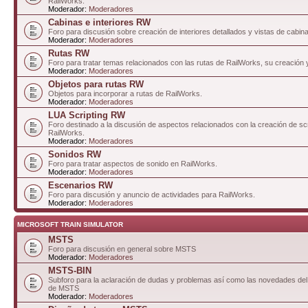
RailWorks.
Moderador:
Moderadores
Cabinas e interiores RW
Foro para discusión sobre creación de interiores detallados y vistas de cabin
Moderador:
Moderadores
Rutas RW
Foro para tratar temas relacionados con las rutas de RailWorks, su creación 
Moderador:
Moderadores
Objetos para rutas RW
Objetos para incorporar a rutas de RailWorks.
Moderador:
Moderadores
LUA Scripting RW
Foro destinado a la discusión de aspectos relacionados con la creación de sc
RailWorks.
Moderador:
Moderadores
Sonidos RW
Foro para tratar aspectos de sonido en RailWorks.
Moderador:
Moderadores
Escenarios RW
Foro para discusión y anuncio de actividades para RailWorks.
Moderador:
Moderadores
MICROSOFT TRAIN SIMULATOR
MSTS
Foro para discusión en general sobre MSTS
Moderador:
Moderadores
MSTS-BIN
Subforo para la aclaración de dudas y problemas así como las novedades del 
de MSTS
Moderador:
Moderadores