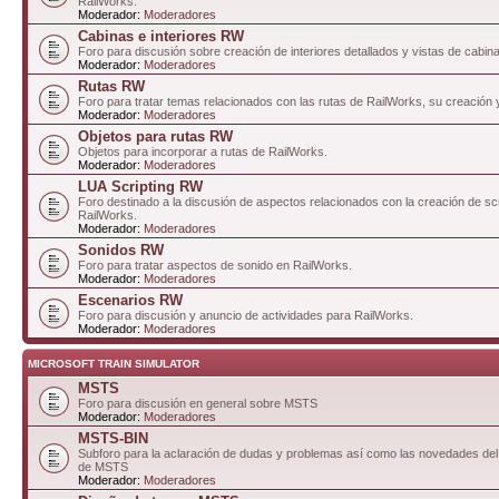
RailWorks.
Moderador:
Moderadores
Cabinas e interiores RW
Foro para discusión sobre creación de interiores detallados y vistas de cabin
Moderador:
Moderadores
Rutas RW
Foro para tratar temas relacionados con las rutas de RailWorks, su creación 
Moderador:
Moderadores
Objetos para rutas RW
Objetos para incorporar a rutas de RailWorks.
Moderador:
Moderadores
LUA Scripting RW
Foro destinado a la discusión de aspectos relacionados con la creación de sc
RailWorks.
Moderador:
Moderadores
Sonidos RW
Foro para tratar aspectos de sonido en RailWorks.
Moderador:
Moderadores
Escenarios RW
Foro para discusión y anuncio de actividades para RailWorks.
Moderador:
Moderadores
MICROSOFT TRAIN SIMULATOR
MSTS
Foro para discusión en general sobre MSTS
Moderador:
Moderadores
MSTS-BIN
Subforo para la aclaración de dudas y problemas así como las novedades del 
de MSTS
Moderador:
Moderadores