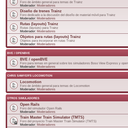
Foro de ámbito general para temas de Trainz
Moderador:
Moderadores
Diseño de trenes Trainz
Foro dedicado a la discusión del diseño de material móvil para Trainz
Moderador:
Moderadores
Rutas (layouts) Trainz
Rutas (layouts) para Trainz
Moderador:
Moderadores
Objetos para rutas (layouts) Trainz
Objetos para incorporar en rutas Trainz
Moderador:
Moderadores
BVE / OPENBVE
BVE / openBVE
Foro para temas en general sobre los simuladores Boso View Express y op
Moderador:
Moderadores
CHRIS SAWYER'S LOCOMOTION
Locomotion
Foro de ámbito general para temas de Locomotion
Moderador:
Moderadores
OTROS SIMULADORES
Open Rails
Foro del simulador Open Rails
Moderador:
Moderadores
Train Master Train Simulator (TMTS)
Foro del proyecto Train Master Train Simulator (TMTS)
Moderador:
Moderadores