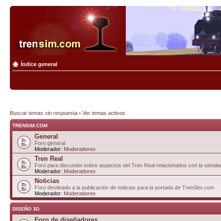
Índice general
Buscar temas sin respuesta
•
Ver temas activos
TRENSIM.COM
General
Foro general
Moderador:
Moderadores
Tren Real
Foro para discusión sobre aspectos del Tren Real relacionados con la simulac
Moderador:
Moderadores
Noticias
Foro destinado a la publicación de noticias para la portada de TrenSim.com
Moderador:
Moderadores
DISEÑO 3D
Foro de diseñadores