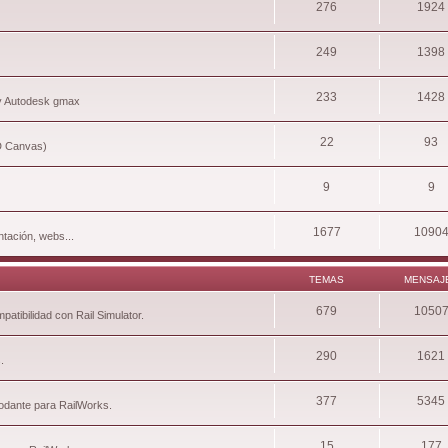
276
1924
249
1398
233
1428
 y Autodesk gmax
22
93
3D Canvas)
9
9
1677
1090
tación, webs...
TEMAS
MENSAJ
679
1050
atibilidad con Rail Simulator.
290
1621
.
377
5345
rodante para RailWorks.
15
177