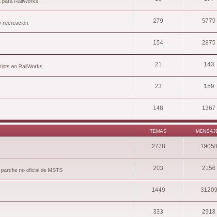
a para RailWorks.
279
5779
y recreación.
154
2875
21
143
ripts en RailWorks.
23
159
148
1367
TEMAS
MENSAJ
2778
1905
203
2156
 parche no oficial de MSTS
1449
3120
333
2918