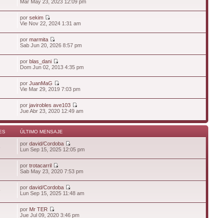
Mar May 23, 2023 12:09 pm
por
sekim
Vie Nov 22, 2024 1:31 am
por
marmita
Sab Jun 20, 2026 8:57 pm
por
blas_dani
Dom Jun 02, 2013 4:35 pm
por
JuanMaG
Vie Mar 29, 2019 7:03 pm
por
javirobles ave103
Jue Abr 23, 2020 12:49 am
ES
ÚLTIMO MENSAJE
por
david/Cordoba
8
Lun Sep 15, 2025 12:05 pm
por
trotacarril
Sab May 23, 2020 7:53 pm
por
david/Cordoba
9
Lun Sep 15, 2025 11:48 am
por
Mr TER
Jue Jul 09, 2020 3:46 pm