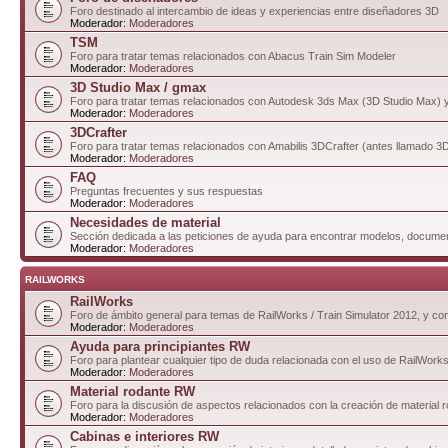
Foro destinado al intercambio de ideas y experiencias entre diseñadores 3D
Moderador:
Moderadores
TSM
Foro para tratar temas relacionados con Abacus Train Sim Modeler
Moderador:
Moderadores
3D Studio Max / gmax
Foro para tratar temas relacionados con Autodesk 3ds Max (3D Studio Max)
Moderador:
Moderadores
3DCrafter
Foro para tratar temas relacionados con Amabilis 3DCrafter (antes llamado 
Moderador:
Moderadores
FAQ
Preguntas frecuentes y sus respuestas
Moderador:
Moderadores
Necesidades de material
Sección dedicada a las peticiones de ayuda para encontrar modelos, documen
Moderador:
Moderadores
RAILWORKS
RailWorks
Foro de ámbito general para temas de RailWorks / Train Simulator 2012, y comp
Moderador:
Moderadores
Ayuda para principiantes RW
Foro para plantear cualquier tipo de duda relacionada con el uso de RailWorks
Moderador:
Moderadores
Material rodante RW
Foro para la discusión de aspectos relacionados con la creación de material 
Moderador:
Moderadores
Cabinas e interiores RW