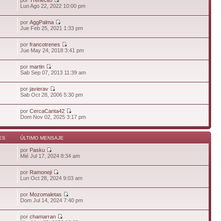
Lun Ago 22, 2022 10:00 pm
por
AggPalma
Jue Feb 25, 2021 1:33 pm
por
francotrenes
Jue May 24, 2018 3:41 pm
por
martin
Sab Sep 07, 2013 11:39 am
por
javierav
Sab Oct 28, 2006 5:30 pm
por
CercaCanta42
4
Dom Nov 02, 2025 3:17 pm
ES
ÚLTIMO MENSAJE
por
Pasku
7
Mié Jul 17, 2024 8:34 am
por
Ramoneji
Lun Oct 28, 2024 9:03 am
por
Mozomaletas
Dom Jul 14, 2024 7:40 pm
por
chamarran