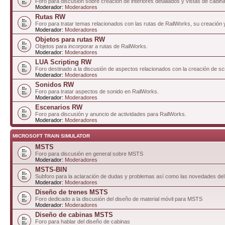
Foro para discusión sobre creación de interiores detallados y vistas de cabin
Moderador:
Moderadores
Rutas RW
Foro para tratar temas relacionados con las rutas de RailWorks, su creación 
Moderador:
Moderadores
Objetos para rutas RW
Objetos para incorporar a rutas de RailWorks.
Moderador:
Moderadores
LUA Scripting RW
Foro destinado a la discusión de aspectos relacionados con la creación de sc
Moderador:
Moderadores
Sonidos RW
Foro para tratar aspectos de sonido en RailWorks.
Moderador:
Moderadores
Escenarios RW
Foro para discusión y anuncio de actividades para RailWorks.
Moderador:
Moderadores
MICROSOFT TRAIN SIMULATOR
MSTS
Foro para discusión en general sobre MSTS
Moderador:
Moderadores
MSTS-BIN
Subforo para la aclaración de dudas y problemas así como las novedades del
Moderador:
Moderadores
Diseño de trenes MSTS
Foro dedicado a la discusión del diseño de material móvil para MSTS
Moderador:
Moderadores
Diseño de cabinas MSTS
Foro para hablar del diseño de cabinas