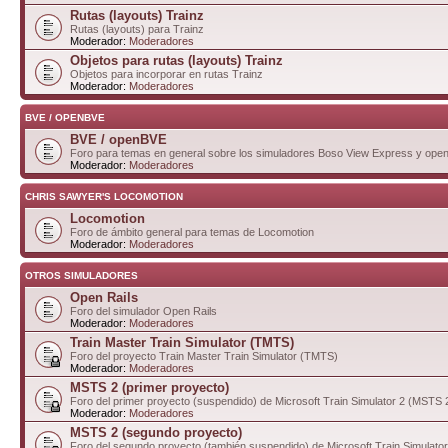
Rutas (layouts) Trainz
Rutas (layouts) para Trainz
Moderador:
Moderadores
Objetos para rutas (layouts) Trainz
Objetos para incorporar en rutas Trainz
Moderador:
Moderadores
BVE / OPENBVE
BVE / openBVE
Foro para temas en general sobre los simuladores Boso View Express y op
Moderador:
Moderadores
CHRIS SAWYER'S LOCOMOTION
Locomotion
Foro de ámbito general para temas de Locomotion
Moderador:
Moderadores
OTROS SIMULADORES
Open Rails
Foro del simulador Open Rails
Moderador:
Moderadores
Train Master Train Simulator (TMTS)
Foro del proyecto Train Master Train Simulator (TMTS)
Moderador:
Moderadores
MSTS 2 (primer proyecto)
Foro del primer proyecto (suspendido) de Microsoft Train Simulator 2 (MSTS 
Moderador:
Moderadores
MSTS 2 (segundo proyecto)
Foro del segundo proyecto (también suspendido) de Microsoft Train Simulato