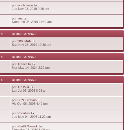
por
ionutchircu
Jue Nov 28, 2019 9:26 pm
por
fant
Dom Feb 03, 2019 11:42 am
ES
ÚLTIMO MENSAJE
por
3000MAN
Sab Nov 23, 2019 10:30 am
ES
ÚLTIMO MENSAJE
por
Trenecito
Mar May 14, 2024 2:32 pm
ES
ÚLTIMO MENSAJE
por
TRD594
Lun Jul 06, 2026 6:03 am
por
BCN Término
Vie Oct 06, 2006 4:40 pm
por
Rodalíes
Jue May 04, 2006 11:22 pm
por
PuntilloWonsik
Dom Mar 28, 2010 8:09 pm