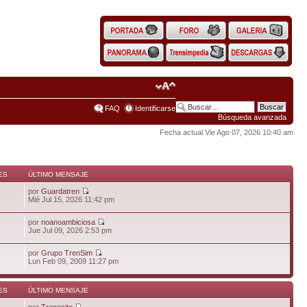
FAQ
Identificarse
Búsqueda avanzada
Fecha actual Vie Ago 07, 2026 10:40 am
ES
ÚLTIMO MENSAJE
por
Guardatren
6
Mié Jul 15, 2026 11:42 pm
por
noanoambiciosa
5
Jue Jul 09, 2026 2:53 pm
por
Grupo TrenSim
Lun Feb 09, 2009 11:27 pm
ES
ÚLTIMO MENSAJE
por
Trenecito