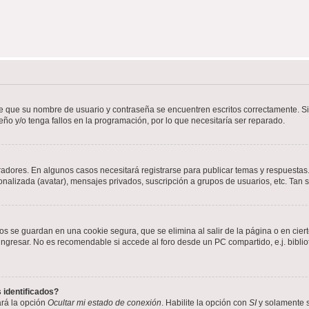
de que su nombre de usuario y contraseña se encuentren escritos correctamente. 
eño y/o tenga fallos en la programación, por lo que necesitaría ser reparado.
radores. En algunos casos necesitará registrarse para publicar temas y respuestas.
sonalizada (avatar), mensajes privados, suscripción a grupos de usuarios, etc. Ta
os se guardan en una cookie segura, que se elimina al salir de la página o en cie
gresar. No es recomendable si accede al foro desde un PC compartido, e.j. bibliotec
 identificados?
ará la opción
Ocultar mi estado de conexión
. Habilite la opción con
SI
y solamente s