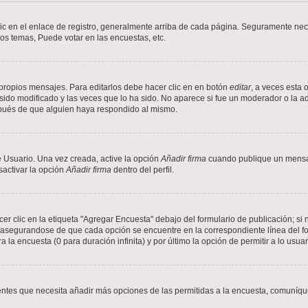
ic en el enlace de registro, generalmente arriba de cada página. Seguramente nece
os temas, Puede votar en las encuestas, etc.
propios mensajes. Para editarlos debe hacer clic en en botón
editar
, a veces esta 
ido modificado y las veces que lo ha sido. No aparece si fue un moderador o la ad
spués de que alguien haya respondido al mismo.
 Usuario. Una vez creada, active la opción
Añadir firma
cuando publique un mensaj
sactivar la opción
Añadir firma
dentro del perfil.
 clic en la etiqueta "Agregar Encuesta" debajo del formulario de publicación; si n
, asegurandose de que cada opción se encuentre en la correspondiente línea del 
a la encuesta (0 para duración infinita) y por último la opción de permitir a lo usua
sientes que necesita añadir más opciones de las permitidas a la encuesta, comuníqu