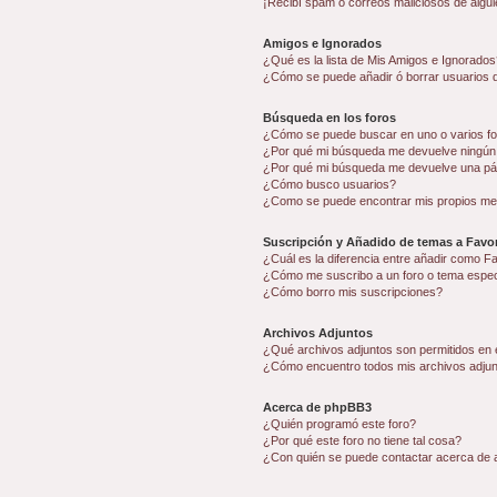
¡Recibí spam o correos maliciosos de algui
Amigos e Ignorados
¿Qué es la lista de Mis Amigos e Ignorados
¿Cómo se puede añadir ó borrar usuarios d
Búsqueda en los foros
¿Cómo se puede buscar en uno o varios f
¿Por qué mi búsqueda me devuelve ningún
¿Por qué mi búsqueda me devuelve una pá
¿Cómo busco usuarios?
¿Como se puede encontrar mis propios me
Suscripción y Añadido de temas a Favor
¿Cuál es la diferencia entre añadir como F
¿Cómo me suscribo a un foro o tema espec
¿Cómo borro mis suscripciones?
Archivos Adjuntos
¿Qué archivos adjuntos son permitidos en 
¿Cómo encuentro todos mis archivos adju
Acerca de phpBB3
¿Quién programó este foro?
¿Por qué este foro no tiene tal cosa?
¿Con quién se puede contactar acerca de a