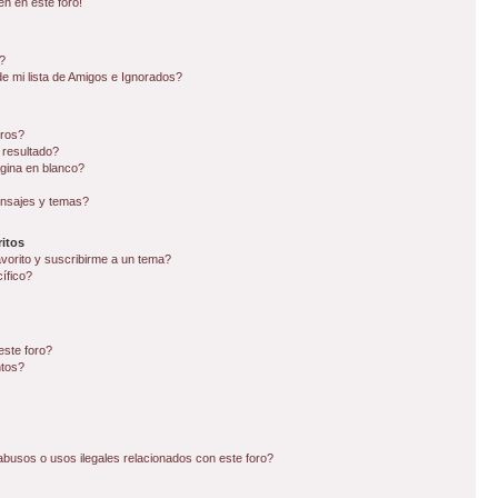
en en este foro!
?
e mi lista de Amigos e Ignorados?
oros?
 resultado?
gina en blanco?
nsajes y temas?
itos
avorito y suscribirme a un tema?
ífico?
este foro?
ntos?
busos o usos ilegales relacionados con este foro?