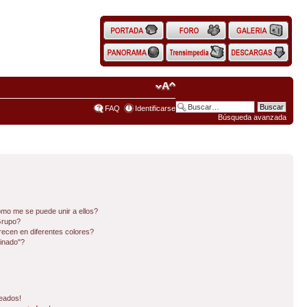
FAQ
Identificarse
Búsqueda avanzada
mo me se puede unir a ellos?
Grupo?
ecen en diferentes colores?
inado"?
eados!