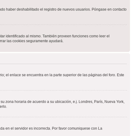
pudo haber deshabilitado el registro de nuevos usuarios. Póngase en contacto
star identificado al mismo. También proveen funciones como leer el
borrar las cookies seguramente ayudará.
io; el enlace se encuentra en la parte superior de las páginas del foro. Este
a su zona horaria de acuerdo a su ubicación, e.j. Londres, París, Nueva York,
erlo.
ada en el servidor es incorrecta. Por favor comuniquese con La