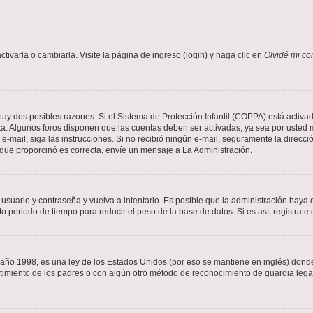
varla o cambiarla. Visite la página de ingreso (login) y haga clic en
Olvidé mi co
hay dos posibles razones. Si el Sistema de Protección Infantil (COPPA) está activad
ta. Algunos foros disponen que las cuentas deben ser activadas, ya sea por usted m
un e-mail, siga las instrucciones. Si no recibió ningún e-mail, seguramente la direc
l que proporcinó es correcta, envíe un mensaje a La Administración.
 usuario y contraseña y vuelva a intentarlo. Es posible que la administración hay
eriodo de tiempo para reducir el peso de la base de datos. Si es así, registrate 
 1998, es una ley de los Estados Unidos (por eso se mantiene en inglés) donde se 
centimiento de los padres o con algún otro método de reconocimiento de guardia lega