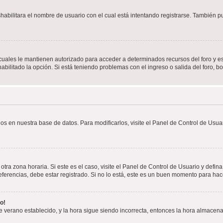
shabilitara el nombre de usuario con el cual está intentando registrarse. También 
s cuales le mantienen autorizado para acceder a determinados recursos del foro y e
habilitado la opción. Si está teniendo problemas con el ingreso o salida del foro, 
os en nuestra base de datos. Para modificarlos, visite el Panel de Control de Usuar
otra zona horaria. Si este es el caso, visite el Panel de Control de Usuario y defin
erencias, debe estar registrado. Si no lo está, este es un buen momento para hac
o!
 de verano establecido, y la hora sigue siendo incorrecta, entonces la hora almacen