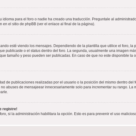
 idioma para el foro o nadie ha creado una traducción. Preguntale al administrador
 en el sitio de phpBB (ver el enlace al final de la página).
 esté viendo los mensajes. Dependiendo de la plantilla que utilice el foro, la p
 que publicaste o el status dentro del foro. La segunda, usualmente una imagen m
n que tamaño y peso pueden ser publicadas. En caso de que no este disponible la 
ad de publicaciones realizadas por el usuario o la posición del mismo dentro del 
r, no abuses de mensajeear innecesariamente solo para incrementar su rango. La m
arle.
 registre!
oro, si la administración habilitara la opción. Esto es para prevenir el uso malici