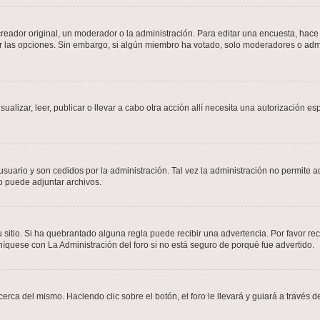
ador original, un moderador o la administración. Para editar una encuesta, hace c
ar las opciones. Sin embargo, si algún miembro ha votado, solo moderadores o admi
sualizar, leer, publicar o llevar a cabo otra acción allí necesita una autorizació
usuario y son cedidos por la administración. Tal vez la administración no permite a
o puede adjuntar archivos.
 sitio. Si ha quebrantado alguna regla puede recibir una advertencia. Por favor re
íquese con La Administración del foro si no está seguro de porqué fue advertido.
cerca del mismo. Haciendo clic sobre el botón, el foro le llevará y guiará a través 