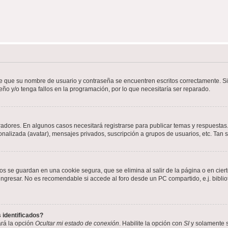
de que su nombre de usuario y contraseña se encuentren escritos correctamente. 
eño y/o tenga fallos en la programación, por lo que necesitaría ser reparado.
radores. En algunos casos necesitará registrarse para publicar temas y respuestas.
sonalizada (avatar), mensajes privados, suscripción a grupos de usuarios, etc. Ta
os se guardan en una cookie segura, que se elimina al salir de la página o en cie
gresar. No es recomendable si accede al foro desde un PC compartido, e.j. bibliotec
 identificados?
ará la opción
Ocultar mi estado de conexión
. Habilite la opción con
SI
y solamente s