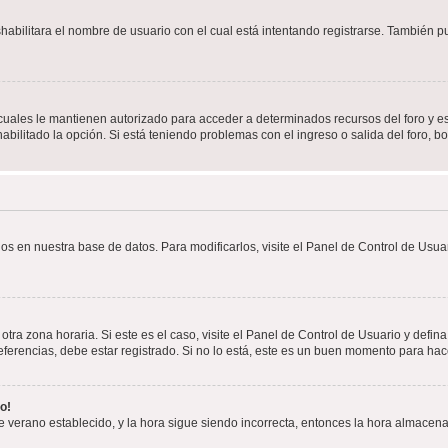
shabilitara el nombre de usuario con el cual está intentando registrarse. También 
s cuales le mantienen autorizado para acceder a determinados recursos del foro y e
habilitado la opción. Si está teniendo problemas con el ingreso o salida del foro, 
os en nuestra base de datos. Para modificarlos, visite el Panel de Control de Usuar
otra zona horaria. Si este es el caso, visite el Panel de Control de Usuario y defin
erencias, debe estar registrado. Si no lo está, este es un buen momento para hac
o!
 de verano establecido, y la hora sigue siendo incorrecta, entonces la hora almacen