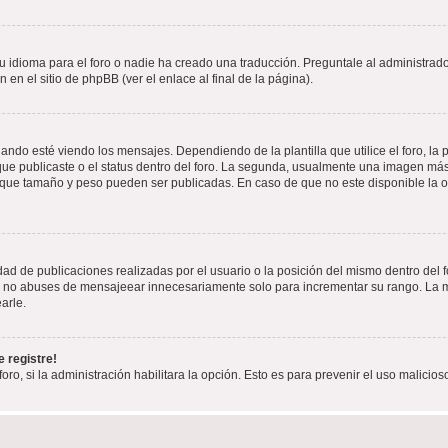
 idioma para el foro o nadie ha creado una traducción. Preguntale al administrador
 en el sitio de phpBB (ver el enlace al final de la página).
 esté viendo los mensajes. Dependiendo de la plantilla que utilice el foro, la p
 que publicaste o el status dentro del foro. La segunda, usualmente una imagen m
n que tamaño y peso pueden ser publicadas. En caso de que no este disponible la 
ad de publicaciones realizadas por el usuario o la posición del mismo dentro del 
r, no abuses de mensajeear innecesariamente solo para incrementar su rango. La m
arle.
 registre!
oro, si la administración habilitara la opción. Esto es para prevenir el uso malici