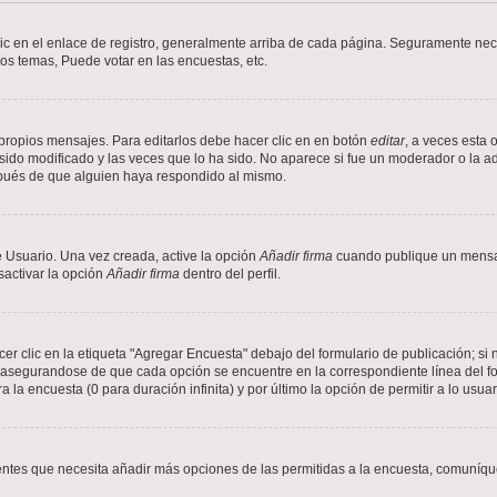
ic en el enlace de registro, generalmente arriba de cada página. Seguramente nece
os temas, Puede votar en las encuestas, etc.
propios mensajes. Para editarlos debe hacer clic en en botón
editar
, a veces esta 
ido modificado y las veces que lo ha sido. No aparece si fue un moderador o la ad
spués de que alguien haya respondido al mismo.
 Usuario. Una vez creada, active la opción
Añadir firma
cuando publique un mensaj
sactivar la opción
Añadir firma
dentro del perfil.
 clic en la etiqueta "Agregar Encuesta" debajo del formulario de publicación; si n
, asegurandose de que cada opción se encuentre en la correspondiente línea del 
a la encuesta (0 para duración infinita) y por último la opción de permitir a lo usua
sientes que necesita añadir más opciones de las permitidas a la encuesta, comuníqu