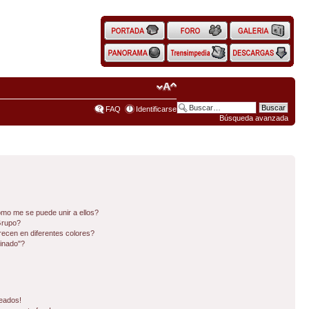
FAQ
Identificarse
Búsqueda avanzada
mo me se puede unir a ellos?
Grupo?
ecen en diferentes colores?
inado"?
eados!