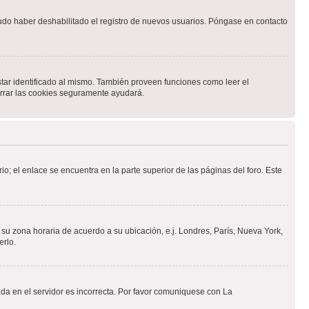
pudo haber deshabilitado el registro de nuevos usuarios. Póngase en contacto
star identificado al mismo. También proveen funciones como leer el
borrar las cookies seguramente ayudará.
io; el enlace se encuentra en la parte superior de las páginas del foro. Este
a su zona horaria de acuerdo a su ubicación, e.j. Londres, París, Nueva York,
erlo.
ada en el servidor es incorrecta. Por favor comuniquese con La