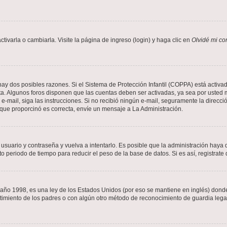
varla o cambiarla. Visite la página de ingreso (login) y haga clic en
Olvidé mi co
hay dos posibles razones. Si el Sistema de Protección Infantil (COPPA) está activad
ta. Algunos foros disponen que las cuentas deben ser activadas, ya sea por usted m
un e-mail, siga las instrucciones. Si no recibió ningún e-mail, seguramente la direc
l que proporcinó es correcta, envíe un mensaje a La Administración.
 usuario y contraseña y vuelva a intentarlo. Es posible que la administración hay
eriodo de tiempo para reducir el peso de la base de datos. Si es así, registrate 
 1998, es una ley de los Estados Unidos (por eso se mantiene en inglés) donde se 
centimiento de los padres o con algún otro método de reconocimiento de guardia lega