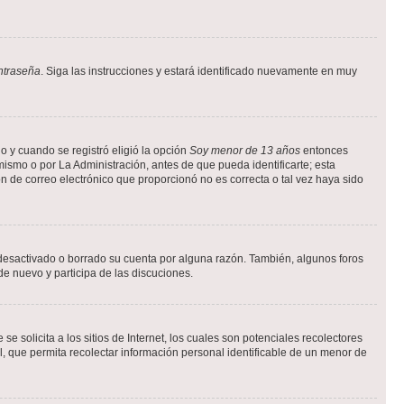
ntraseña
. Siga las instrucciones y estará identificado nuevamente en muy
o y cuando se registró eligió la opción
Soy menor de 13 años
entonces
ismo o por La Administración, antes de que pueda identificarte; esta
ción de correo electrónico que proporcionó no es correcta o tal vez haya sido
a desactivado o borrado su cuenta por alguna razón. También, algunos foros
de nuevo y participa de las discuciones.
solicita a los sitios de Internet, los cuales son potenciales recolectores
l, que permita recolectar información personal identificable de un menor de