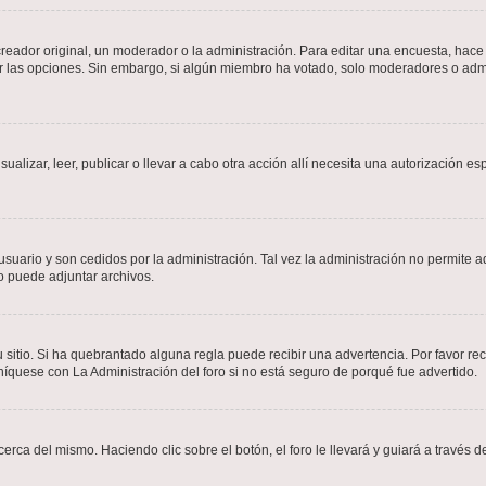
ador original, un moderador o la administración. Para editar una encuesta, hace c
ar las opciones. Sin embargo, si algún miembro ha votado, solo moderadores o admi
sualizar, leer, publicar o llevar a cabo otra acción allí necesita una autorizació
usuario y son cedidos por la administración. Tal vez la administración no permite a
o puede adjuntar archivos.
 sitio. Si ha quebrantado alguna regla puede recibir una advertencia. Por favor re
íquese con La Administración del foro si no está seguro de porqué fue advertido.
cerca del mismo. Haciendo clic sobre el botón, el foro le llevará y guiará a través 