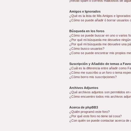
¡Recibí spam o correos maliciosos de algui
Amigos e Ignorados
¿Qué es la lista de Mis Amigos e Ignorados
¿Cómo se puede añadir ó borrar usuarios d
Búsqueda en los foros
¿Cómo se puede buscar en uno o varios f
¿Por qué mi búsqueda me devuelve ningún
¿Por qué mi búsqueda me devuelve una pá
¿Cómo busco usuarios?
¿Como se puede encontrar mis propios me
Suscripción y Añadido de temas a Favor
¿Cuál es la diferencia entre añadir como F
¿Cómo me suscribo a un foro o tema espec
¿Cómo borro mis suscripciones?
Archivos Adjuntos
¿Qué archivos adjuntos son permitidos en 
¿Cómo encuentro todos mis archivos adju
Acerca de phpBB3
¿Quién programó este foro?
¿Por qué este foro no tiene tal cosa?
¿Con quién se puede contactar acerca de a