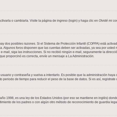
varla o cambiarla. Visite la página de ingreso (login) y haga clic en
Olvidé mi co
hay dos posibles razones. Si el Sistema de Protección Infantil (COPPA) está activad
ta. Algunos foros disponen que las cuentas deben ser activadas, ya sea por usted m
un e-mail, siga las instrucciones. Si no recibió ningún e-mail, seguramente la direc
l que proporcinó es correcta, envíe un mensaje a La Administración.
 usuario y contraseña y vuelva a intentarlo. Es posible que la administración hay
eriodo de tiempo para reducir el peso de la base de datos. Si es así, registrate 
 1998, es una ley de los Estados Unidos (por eso se mantiene en inglés) donde se 
centimiento de los padres o con algún otro método de reconocimiento de guardia lega