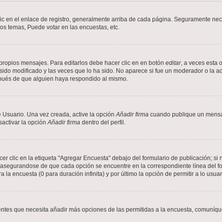
ic en el enlace de registro, generalmente arriba de cada página. Seguramente nece
os temas, Puede votar en las encuestas, etc.
propios mensajes. Para editarlos debe hacer clic en en botón
editar
, a veces esta 
ido modificado y las veces que lo ha sido. No aparece si fue un moderador o la ad
spués de que alguien haya respondido al mismo.
 Usuario. Una vez creada, active la opción
Añadir firma
cuando publique un mensaj
sactivar la opción
Añadir firma
dentro del perfil.
 clic en la etiqueta "Agregar Encuesta" debajo del formulario de publicación; si n
, asegurandose de que cada opción se encuentre en la correspondiente línea del 
a la encuesta (0 para duración infinita) y por último la opción de permitir a lo usua
sientes que necesita añadir más opciones de las permitidas a la encuesta, comuníqu