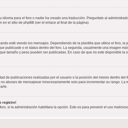
 idioma para el foro o nadie ha creado una traducción. Preguntale al administrador
 en el sitio de phpBB (ver el enlace al final de la página).
 esté viendo los mensajes. Dependiendo de la plantilla que utilice el foro, la p
 que publicaste o el status dentro del foro. La segunda, usualmente una imagen m
n que tamaño y peso pueden ser publicadas. En caso de que no este disponible la 
ad de publicaciones realizadas por el usuario o la posición del mismo dentro del 
r, no abuses de mensajeear innecesariamente solo para incrementar su rango. La m
arle.
 registre!
oro, si la administración habilitara la opción. Esto es para prevenir el uso malici