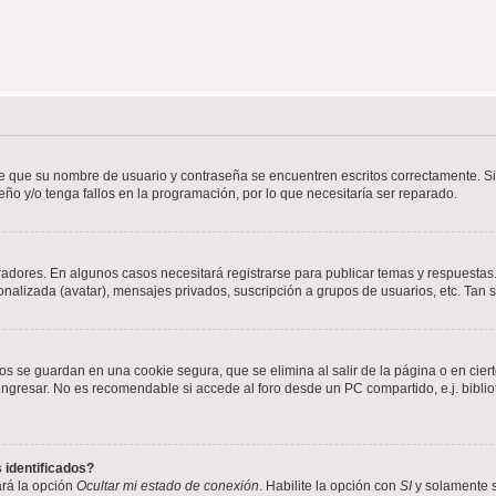
de que su nombre de usuario y contraseña se encuentren escritos correctamente. 
eño y/o tenga fallos en la programación, por lo que necesitaría ser reparado.
radores. En algunos casos necesitará registrarse para publicar temas y respuestas.
sonalizada (avatar), mensajes privados, suscripción a grupos de usuarios, etc. Ta
os se guardan en una cookie segura, que se elimina al salir de la página o en cie
gresar. No es recomendable si accede al foro desde un PC compartido, e.j. bibliotec
 identificados?
ará la opción
Ocultar mi estado de conexión
. Habilite la opción con
SI
y solamente s