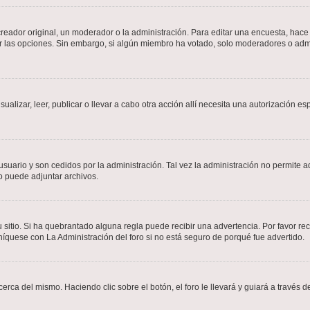
ador original, un moderador o la administración. Para editar una encuesta, hace c
ar las opciones. Sin embargo, si algún miembro ha votado, solo moderadores o admi
sualizar, leer, publicar o llevar a cabo otra acción allí necesita una autorizació
usuario y son cedidos por la administración. Tal vez la administración no permite a
o puede adjuntar archivos.
 sitio. Si ha quebrantado alguna regla puede recibir una advertencia. Por favor re
íquese con La Administración del foro si no está seguro de porqué fue advertido.
cerca del mismo. Haciendo clic sobre el botón, el foro le llevará y guiará a través 