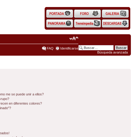
FAQ
Identificarse
Búsqueda avanzada
mo me se puede unir a ellos?
Grupo?
ecen en diferentes colores?
inado"?
eados!