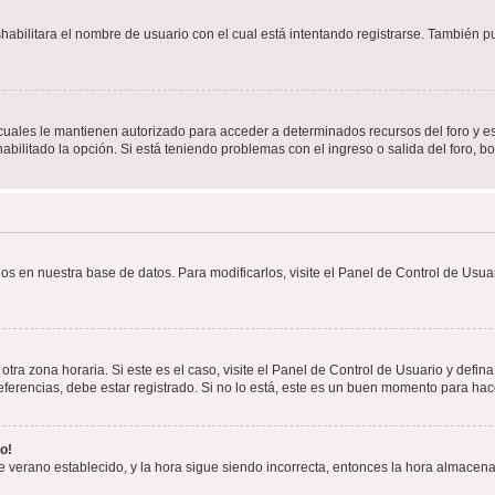
shabilitara el nombre de usuario con el cual está intentando registrarse. También 
s cuales le mantienen autorizado para acceder a determinados recursos del foro y e
habilitado la opción. Si está teniendo problemas con el ingreso o salida del foro, 
os en nuestra base de datos. Para modificarlos, visite el Panel de Control de Usuar
otra zona horaria. Si este es el caso, visite el Panel de Control de Usuario y defin
erencias, debe estar registrado. Si no lo está, este es un buen momento para hac
o!
 de verano establecido, y la hora sigue siendo incorrecta, entonces la hora almacen