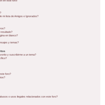
en en este foro!
?
e mi lista de Amigos e Ignorados?
oros?
 resultado?
gina en blanco?
nsajes y temas?
itos
avorito y suscribirme a un tema?
ífico?
este foro?
ntos?
busos o usos ilegales relacionados con este foro?