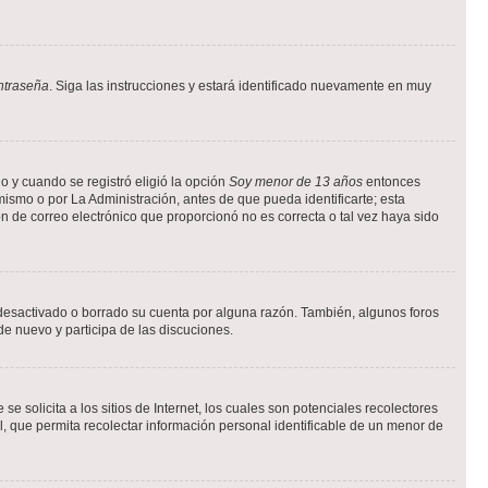
ntraseña
. Siga las instrucciones y estará identificado nuevamente en muy
o y cuando se registró eligió la opción
Soy menor de 13 años
entonces
ismo o por La Administración, antes de que pueda identificarte; esta
ción de correo electrónico que proporcionó no es correcta o tal vez haya sido
a desactivado o borrado su cuenta por alguna razón. También, algunos foros
de nuevo y participa de las discuciones.
solicita a los sitios de Internet, los cuales son potenciales recolectores
l, que permita recolectar información personal identificable de un menor de