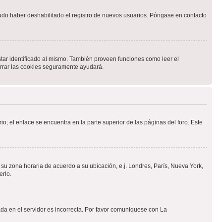
pudo haber deshabilitado el registro de nuevos usuarios. Póngase en contacto
star identificado al mismo. También proveen funciones como leer el
borrar las cookies seguramente ayudará.
io; el enlace se encuentra en la parte superior de las páginas del foro. Este
a su zona horaria de acuerdo a su ubicación, e.j. Londres, París, Nueva York,
erlo.
ada en el servidor es incorrecta. Por favor comuniquese con La