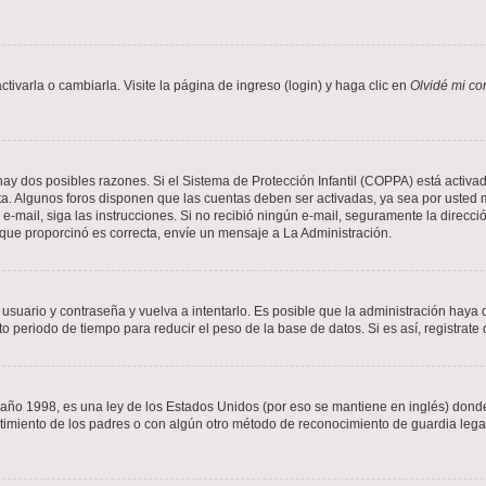
varla o cambiarla. Visite la página de ingreso (login) y haga clic en
Olvidé mi co
hay dos posibles razones. Si el Sistema de Protección Infantil (COPPA) está activad
ta. Algunos foros disponen que las cuentas deben ser activadas, ya sea por usted m
un e-mail, siga las instrucciones. Si no recibió ningún e-mail, seguramente la direc
l que proporcinó es correcta, envíe un mensaje a La Administración.
 usuario y contraseña y vuelva a intentarlo. Es posible que la administración hay
eriodo de tiempo para reducir el peso de la base de datos. Si es así, registrate 
 1998, es una ley de los Estados Unidos (por eso se mantiene en inglés) donde se 
centimiento de los padres o con algún otro método de reconocimiento de guardia lega