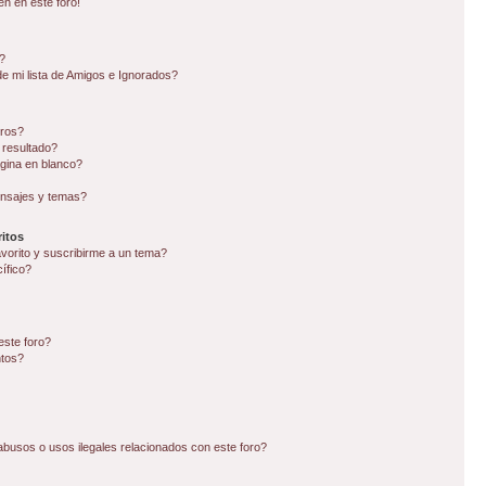
en en este foro!
?
e mi lista de Amigos e Ignorados?
oros?
 resultado?
gina en blanco?
nsajes y temas?
itos
avorito y suscribirme a un tema?
ífico?
este foro?
ntos?
busos o usos ilegales relacionados con este foro?