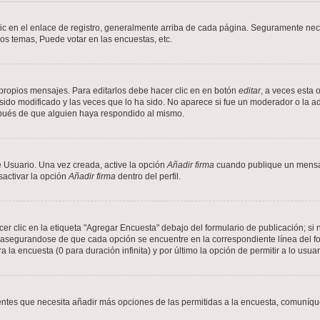
ic en el enlace de registro, generalmente arriba de cada página. Seguramente nece
os temas, Puede votar en las encuestas, etc.
propios mensajes. Para editarlos debe hacer clic en en botón
editar
, a veces esta 
ido modificado y las veces que lo ha sido. No aparece si fue un moderador o la ad
spués de que alguien haya respondido al mismo.
 Usuario. Una vez creada, active la opción
Añadir firma
cuando publique un mensaj
sactivar la opción
Añadir firma
dentro del perfil.
 clic en la etiqueta "Agregar Encuesta" debajo del formulario de publicación; si n
, asegurandose de que cada opción se encuentre en la correspondiente línea del 
a la encuesta (0 para duración infinita) y por último la opción de permitir a lo usua
sientes que necesita añadir más opciones de las permitidas a la encuesta, comuníqu