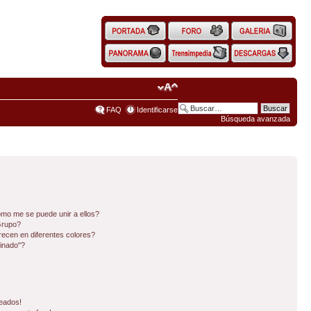
FAQ
Identificarse
Búsqueda avanzada
mo me se puede unir a ellos?
Grupo?
ecen en diferentes colores?
inado"?
eados!