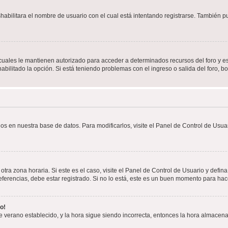
shabilitara el nombre de usuario con el cual está intentando registrarse. También 
s cuales le mantienen autorizado para acceder a determinados recursos del foro y e
habilitado la opción. Si está teniendo problemas con el ingreso o salida del foro, 
os en nuestra base de datos. Para modificarlos, visite el Panel de Control de Usuar
otra zona horaria. Si este es el caso, visite el Panel de Control de Usuario y defin
erencias, debe estar registrado. Si no lo está, este es un buen momento para hac
o!
 de verano establecido, y la hora sigue siendo incorrecta, entonces la hora almacen