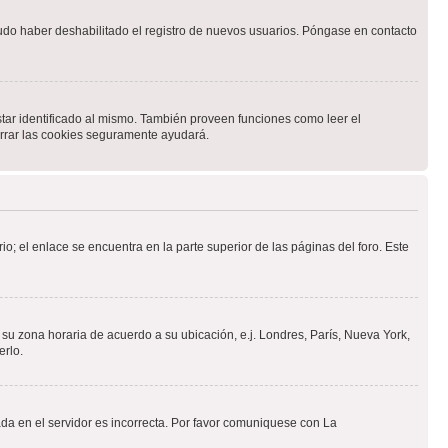
pudo haber deshabilitado el registro de nuevos usuarios. Póngase en contacto
star identificado al mismo. También proveen funciones como leer el
borrar las cookies seguramente ayudará.
io; el enlace se encuentra en la parte superior de las páginas del foro. Este
a su zona horaria de acuerdo a su ubicación, e.j. Londres, París, Nueva York,
erlo.
ada en el servidor es incorrecta. Por favor comuniquese con La