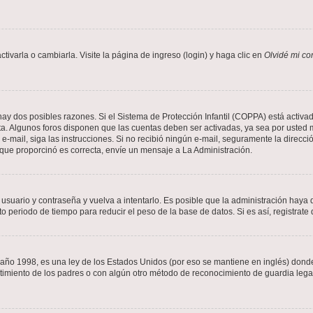
varla o cambiarla. Visite la página de ingreso (login) y haga clic en
Olvidé mi co
hay dos posibles razones. Si el Sistema de Protección Infantil (COPPA) está activad
ta. Algunos foros disponen que las cuentas deben ser activadas, ya sea por usted m
un e-mail, siga las instrucciones. Si no recibió ningún e-mail, seguramente la direc
l que proporcinó es correcta, envíe un mensaje a La Administración.
 usuario y contraseña y vuelva a intentarlo. Es posible que la administración hay
eriodo de tiempo para reducir el peso de la base de datos. Si es así, registrate 
 1998, es una ley de los Estados Unidos (por eso se mantiene en inglés) donde se 
centimiento de los padres o con algún otro método de reconocimiento de guardia lega