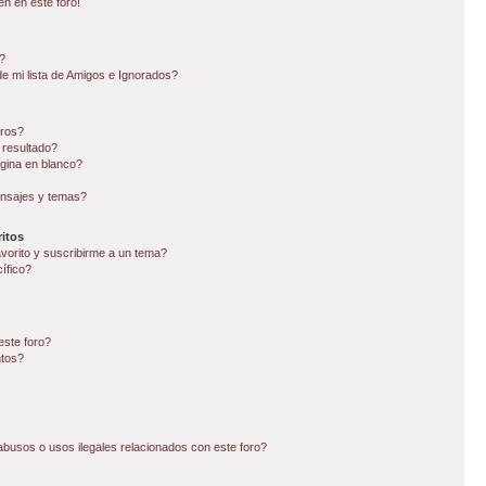
en en este foro!
?
e mi lista de Amigos e Ignorados?
oros?
 resultado?
gina en blanco?
nsajes y temas?
itos
avorito y suscribirme a un tema?
ífico?
este foro?
ntos?
busos o usos ilegales relacionados con este foro?