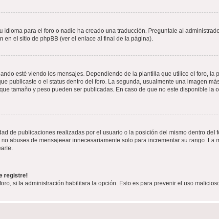
 idioma para el foro o nadie ha creado una traducción. Preguntale al administrador
 en el sitio de phpBB (ver el enlace al final de la página).
 esté viendo los mensajes. Dependiendo de la plantilla que utilice el foro, la p
 que publicaste o el status dentro del foro. La segunda, usualmente una imagen m
n que tamaño y peso pueden ser publicadas. En caso de que no este disponible la 
ad de publicaciones realizadas por el usuario o la posición del mismo dentro del 
r, no abuses de mensajeear innecesariamente solo para incrementar su rango. La m
arle.
 registre!
oro, si la administración habilitara la opción. Esto es para prevenir el uso malici