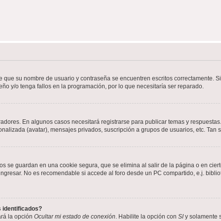
de que su nombre de usuario y contraseña se encuentren escritos correctamente. 
eño y/o tenga fallos en la programación, por lo que necesitaría ser reparado.
radores. En algunos casos necesitará registrarse para publicar temas y respuestas.
sonalizada (avatar), mensajes privados, suscripción a grupos de usuarios, etc. Ta
os se guardan en una cookie segura, que se elimina al salir de la página o en cie
gresar. No es recomendable si accede al foro desde un PC compartido, e.j. bibliotec
 identificados?
ará la opción
Ocultar mi estado de conexión
. Habilite la opción con
SI
y solamente s