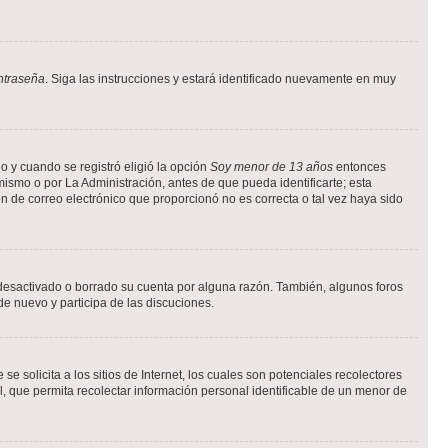
ntraseña
. Siga las instrucciones y estará identificado nuevamente en muy
o y cuando se registró eligió la opción
Soy menor de 13 años
entonces
ismo o por La Administración, antes de que pueda identificarte; esta
ción de correo electrónico que proporcionó no es correcta o tal vez haya sido
a desactivado o borrado su cuenta por alguna razón. También, algunos foros
de nuevo y participa de las discuciones.
solicita a los sitios de Internet, los cuales son potenciales recolectores
l, que permita recolectar información personal identificable de un menor de