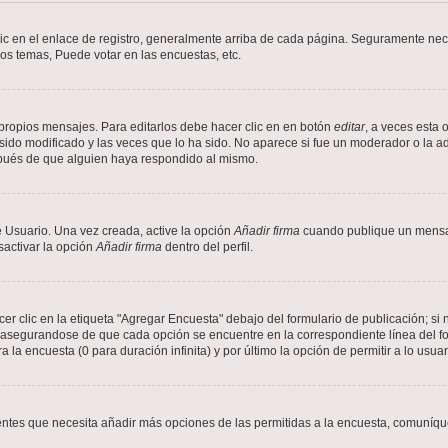
ic en el enlace de registro, generalmente arriba de cada página. Seguramente nece
os temas, Puede votar en las encuestas, etc.
propios mensajes. Para editarlos debe hacer clic en en botón
editar
, a veces esta 
ido modificado y las veces que lo ha sido. No aparece si fue un moderador o la ad
spués de que alguien haya respondido al mismo.
 Usuario. Una vez creada, active la opción
Añadir firma
cuando publique un mensaj
sactivar la opción
Añadir firma
dentro del perfil.
 clic en la etiqueta "Agregar Encuesta" debajo del formulario de publicación; si n
, asegurandose de que cada opción se encuentre en la correspondiente línea del 
a la encuesta (0 para duración infinita) y por último la opción de permitir a lo usua
sientes que necesita añadir más opciones de las permitidas a la encuesta, comuníqu