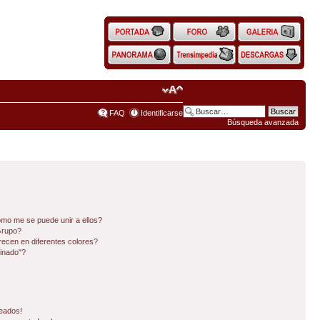
FAQ
Identificarse
Búsqueda avanzada
mo me se puede unir a ellos?
Grupo?
ecen en diferentes colores?
inado"?
eados!