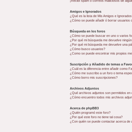
¡Recibí spam o correos maliciosos de algui
Amigos e Ignorados
¿Qué es la lista de Mis Amigos e Ignorados
¿Cómo se puede añadir ó borrar usuarios d
Búsqueda en los foros
¿Cómo se puede buscar en uno o varios f
¿Por qué mi búsqueda me devuelve ningún
¿Por qué mi búsqueda me devuelve una pá
¿Cómo busco usuarios?
¿Como se puede encontrar mis propios me
Suscripción y Añadido de temas a Favor
¿Cuál es la diferencia entre añadir como F
¿Cómo me suscribo a un foro o tema espec
¿Cómo borro mis suscripciones?
Archivos Adjuntos
¿Qué archivos adjuntos son permitidos en 
¿Cómo encuentro todos mis archivos adju
Acerca de phpBB3
¿Quién programó este foro?
¿Por qué este foro no tiene tal cosa?
¿Con quién se puede contactar acerca de a