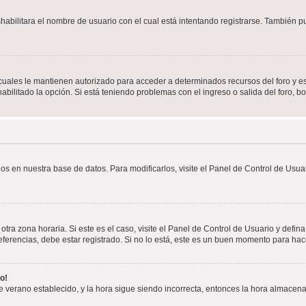
shabilitara el nombre de usuario con el cual está intentando registrarse. También 
s cuales le mantienen autorizado para acceder a determinados recursos del foro y e
habilitado la opción. Si está teniendo problemas con el ingreso o salida del foro, 
os en nuestra base de datos. Para modificarlos, visite el Panel de Control de Usuar
otra zona horaria. Si este es el caso, visite el Panel de Control de Usuario y defin
erencias, debe estar registrado. Si no lo está, este es un buen momento para hac
o!
 de verano establecido, y la hora sigue siendo incorrecta, entonces la hora almacen