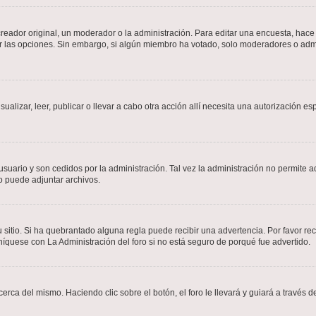
ador original, un moderador o la administración. Para editar una encuesta, hace c
ar las opciones. Sin embargo, si algún miembro ha votado, solo moderadores o admi
sualizar, leer, publicar o llevar a cabo otra acción allí necesita una autorizació
usuario y son cedidos por la administración. Tal vez la administración no permite a
o puede adjuntar archivos.
 sitio. Si ha quebrantado alguna regla puede recibir una advertencia. Por favor re
íquese con La Administración del foro si no está seguro de porqué fue advertido.
cerca del mismo. Haciendo clic sobre el botón, el foro le llevará y guiará a través 