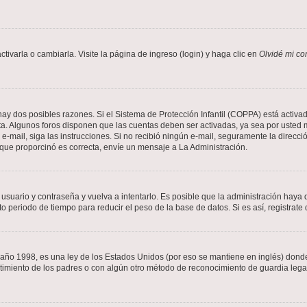
varla o cambiarla. Visite la página de ingreso (login) y haga clic en
Olvidé mi co
hay dos posibles razones. Si el Sistema de Protección Infantil (COPPA) está activad
ta. Algunos foros disponen que las cuentas deben ser activadas, ya sea por usted m
un e-mail, siga las instrucciones. Si no recibió ningún e-mail, seguramente la direc
l que proporcinó es correcta, envíe un mensaje a La Administración.
 usuario y contraseña y vuelva a intentarlo. Es posible que la administración hay
eriodo de tiempo para reducir el peso de la base de datos. Si es así, registrate 
 1998, es una ley de los Estados Unidos (por eso se mantiene en inglés) donde se 
centimiento de los padres o con algún otro método de reconocimiento de guardia lega