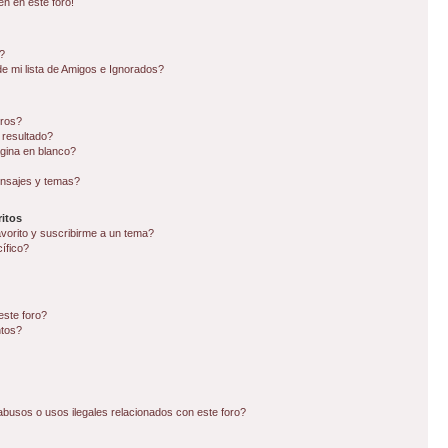
en en este foro!
?
e mi lista de Amigos e Ignorados?
oros?
 resultado?
gina en blanco?
nsajes y temas?
itos
avorito y suscribirme a un tema?
ífico?
este foro?
ntos?
busos o usos ilegales relacionados con este foro?