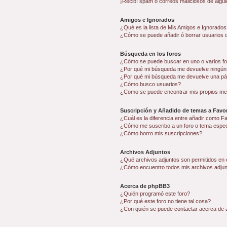
¡Recibí spam o correos maliciosos de algui
Amigos e Ignorados
¿Qué es la lista de Mis Amigos e Ignorados
¿Cómo se puede añadir ó borrar usuarios d
Búsqueda en los foros
¿Cómo se puede buscar en uno o varios f
¿Por qué mi búsqueda me devuelve ningún
¿Por qué mi búsqueda me devuelve una pá
¿Cómo busco usuarios?
¿Como se puede encontrar mis propios me
Suscripción y Añadido de temas a Favor
¿Cuál es la diferencia entre añadir como F
¿Cómo me suscribo a un foro o tema espec
¿Cómo borro mis suscripciones?
Archivos Adjuntos
¿Qué archivos adjuntos son permitidos en 
¿Cómo encuentro todos mis archivos adju
Acerca de phpBB3
¿Quién programó este foro?
¿Por qué este foro no tiene tal cosa?
¿Con quién se puede contactar acerca de a