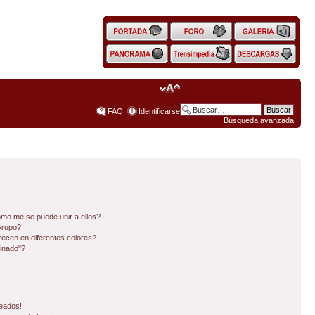
FAQ
Identificarse
Búsqueda avanzada
mo me se puede unir a ellos?
Grupo?
ecen en diferentes colores?
inado"?
eados!