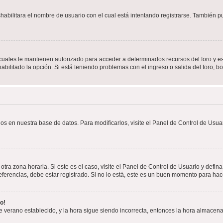
shabilitara el nombre de usuario con el cual está intentando registrarse. También 
s cuales le mantienen autorizado para acceder a determinados recursos del foro y e
habilitado la opción. Si está teniendo problemas con el ingreso o salida del foro, 
os en nuestra base de datos. Para modificarlos, visite el Panel de Control de Usuar
otra zona horaria. Si este es el caso, visite el Panel de Control de Usuario y defin
erencias, debe estar registrado. Si no lo está, este es un buen momento para hac
o!
 de verano establecido, y la hora sigue siendo incorrecta, entonces la hora almacen