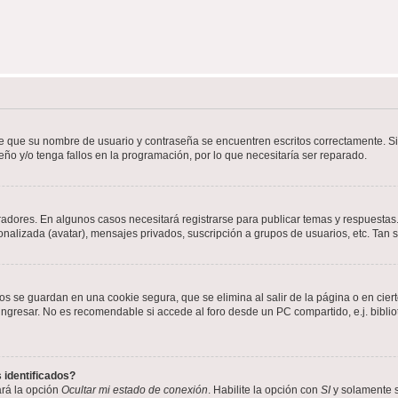
de que su nombre de usuario y contraseña se encuentren escritos correctamente. 
eño y/o tenga fallos en la programación, por lo que necesitaría ser reparado.
radores. En algunos casos necesitará registrarse para publicar temas y respuestas.
sonalizada (avatar), mensajes privados, suscripción a grupos de usuarios, etc. Ta
os se guardan en una cookie segura, que se elimina al salir de la página o en cie
gresar. No es recomendable si accede al foro desde un PC compartido, e.j. bibliotec
 identificados?
ará la opción
Ocultar mi estado de conexión
. Habilite la opción con
SI
y solamente s