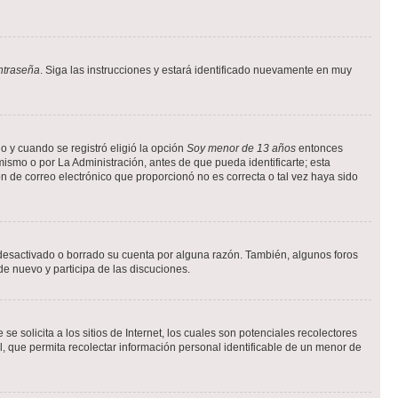
ntraseña
. Siga las instrucciones y estará identificado nuevamente en muy
o y cuando se registró eligió la opción
Soy menor de 13 años
entonces
ismo o por La Administración, antes de que pueda identificarte; esta
ción de correo electrónico que proporcionó no es correcta o tal vez haya sido
a desactivado o borrado su cuenta por alguna razón. También, algunos foros
de nuevo y participa de las discuciones.
solicita a los sitios de Internet, los cuales son potenciales recolectores
l, que permita recolectar información personal identificable de un menor de