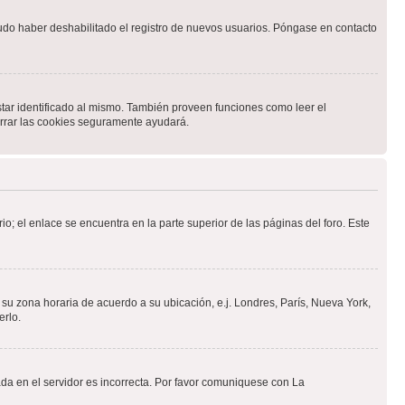
pudo haber deshabilitado el registro de nuevos usuarios. Póngase en contacto
star identificado al mismo. También proveen funciones como leer el
borrar las cookies seguramente ayudará.
io; el enlace se encuentra en la parte superior de las páginas del foro. Este
a su zona horaria de acuerdo a su ubicación, e.j. Londres, París, Nueva York,
erlo.
ada en el servidor es incorrecta. Por favor comuniquese con La