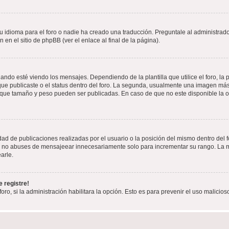
 idioma para el foro o nadie ha creado una traducción. Preguntale al administrador
 en el sitio de phpBB (ver el enlace al final de la página).
 esté viendo los mensajes. Dependiendo de la plantilla que utilice el foro, la p
 que publicaste o el status dentro del foro. La segunda, usualmente una imagen m
n que tamaño y peso pueden ser publicadas. En caso de que no este disponible la 
ad de publicaciones realizadas por el usuario o la posición del mismo dentro del 
r, no abuses de mensajeear innecesariamente solo para incrementar su rango. La m
arle.
 registre!
oro, si la administración habilitara la opción. Esto es para prevenir el uso malici