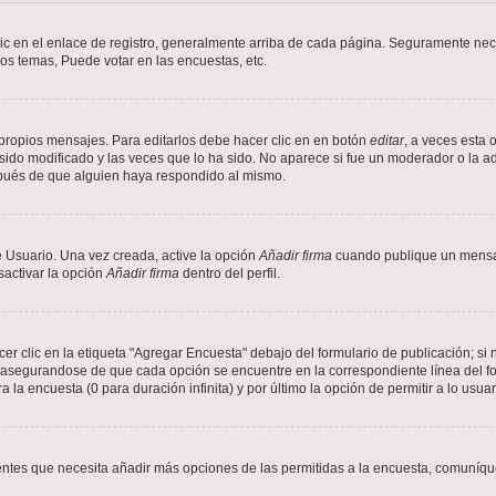
ic en el enlace de registro, generalmente arriba de cada página. Seguramente nece
os temas, Puede votar en las encuestas, etc.
propios mensajes. Para editarlos debe hacer clic en en botón
editar
, a veces esta 
ido modificado y las veces que lo ha sido. No aparece si fue un moderador o la ad
spués de que alguien haya respondido al mismo.
 Usuario. Una vez creada, active la opción
Añadir firma
cuando publique un mensaj
sactivar la opción
Añadir firma
dentro del perfil.
 clic en la etiqueta "Agregar Encuesta" debajo del formulario de publicación; si n
, asegurandose de que cada opción se encuentre en la correspondiente línea del 
a la encuesta (0 para duración infinita) y por último la opción de permitir a lo usua
sientes que necesita añadir más opciones de las permitidas a la encuesta, comuníqu