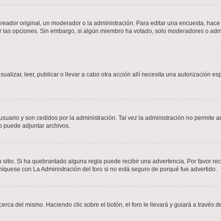
ador original, un moderador o la administración. Para editar una encuesta, hace c
ar las opciones. Sin embargo, si algún miembro ha votado, solo moderadores o admi
sualizar, leer, publicar o llevar a cabo otra acción allí necesita una autorizació
usuario y son cedidos por la administración. Tal vez la administración no permite a
o puede adjuntar archivos.
 sitio. Si ha quebrantado alguna regla puede recibir una advertencia. Por favor re
íquese con La Administración del foro si no está seguro de porqué fue advertido.
cerca del mismo. Haciendo clic sobre el botón, el foro le llevará y guiará a través 