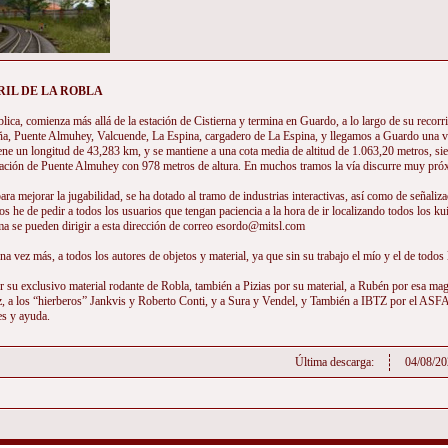
IL DE LA ROBLA
lica, comienza más allá de la estación de Cistierna y termina en Guardo, a lo largo de su recor
a, Puente Almuhey, Valcuende, La Espina, cargadero de La Espina, y llegamos a Guardo una vez 
iene un longitud de 43,283 km, y se mantiene a una cota media de altitud de 1.063,20 metros, si
stación de Puente Almuhey con 978 metros de altura. En muchos tramos la vía discurre muy pró
ara mejorar la jugabilidad, se ha dotado al tramo de industrias interactivas, así como de señal
os he de pedir a todos los usuarios que tengan paciencia a la hora de ir localizando todos los kui
ma se pueden dirigir a esta dirección de correo esordo@mitsl.com
a vez más, a todos los autores de objetos y material, ya que sin su trabajo el mío y el de todos
or su exclusivo material rodante de Robla, también a Pizias por su material, a Rubén por esa ma
z, a los “hierberos” Jankvis y Roberto Conti, y a Sura y Vendel, y También a IBTZ por el ASFA 
es y ayuda.
Última descarga:
04/08/20