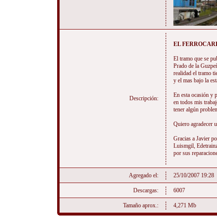
EL FERROCARR
El tramo que se pub
Prado de la Guzpeñ
realidad el tramo t
y el mas bajo la e
En esta ocasión y p
Descripción:
en todos mis trabaj
tener algún proble
Quiero agradecer un
Gracias a Javier p
Luismgil, Edetrain
por sus reparacion
Agregado el:
25/10/2007 19:28
Descargas:
6007
Tamaño aprox.:
4,271 Mb