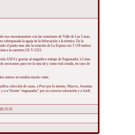
rido nos encontraremos con las estaciones de Valle de Las Casas,
sobrepasada la aguja de la bifurcación a la térmica. En la
endo el punto mas alto la estación de La Espina con 1.118 metros
xima a la carretera LE-V-2321.
ización ASFA ( gracias al magnífico trabajo de Engrasador ) Como
ds necesarios para ver la ruta tal y como está creada, en caso de
 los ruteros no tendría mucho valor.
gnífica colección de casas, a Pere por lo mismo, Marcos, Joxemai,
y a a Vicente “engrasador” por su correcta colocación y a Jordi
26 15:33