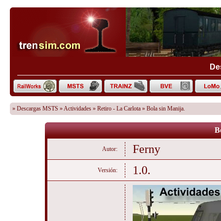
De
»
Descargas MSTS
»
Actividades
»
Retiro - La Carlota
» Bola sin Manija.
B
Ferny
Autor:
1.0.
Versión: