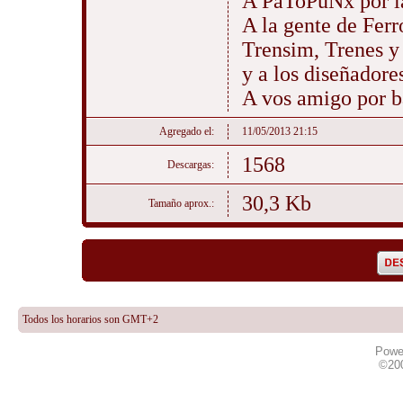
A PaToPuNx por l
A la gente de Fer
Trensim, Trenes y
y a los diseñadore
A vos amigo por ba
Agregado el:
11/05/2013 21:15
1568
Descargas:
30,3 Kb
Tamaño aprox.:
Todos los horarios son GMT+2
Powe
©20