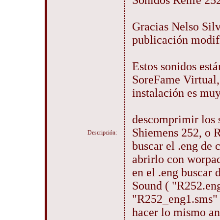
Sonidos Renfe 25
Gracias Nelso Sil
publicación modif
Estos sonidos está
SoreFame Virtual
instalación es muy
descomprimir los 
Shiemens 252, o 
Descripción:
buscar el .eng de 
abrirlo con worpa
en el .eng buscar d
Sound ( "R252.eng.
"R252_eng1.sms" 
hacer lo mismo an