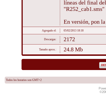
líneas del final de
"R252_cab1.sms" 
En versión, pon la
Agregado el:
05/02/2013 18:18
2172
Descargas:
24.8 Mb
Tamaño aprox.:
Todos los horarios son GMT+2
Powe
©20