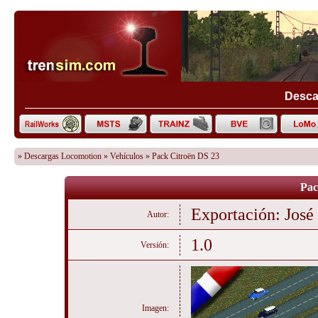
Desca
»
Descargas Locomotion
»
Vehículos
» Pack Citroën DS 23
Pac
Exportación: José
Autor:
1.0
Versión:
Imagen: